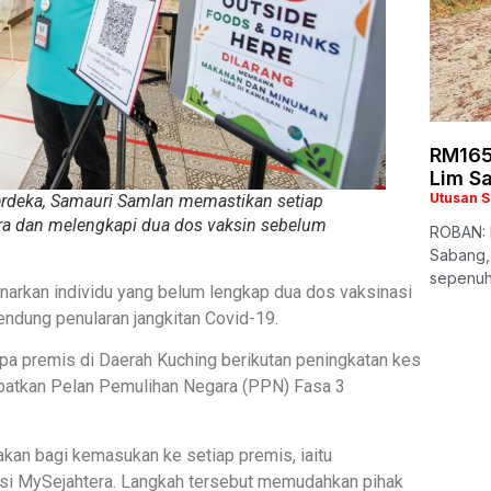
RM165
Lim S
Utusan 
rdeka, Samauri Samlan memastikan setiap
ra dan melengkapi dua dos vaksin sebelum
ROBAN: K
Sabang,
sepenuh
arkan individu yang belum lengkap dua dos vaksinasi
dung penularan jangkitan Covid-19.
rapa premis di Daerah Kuching berikutan peningkatan kes
batkan Pelan Pemulihan Negara (PPN) Fasa 3
nakan bagi kemasukan ke setiap premis, iaitu
kasi MySejahtera. Langkah tersebut memudahkan pihak