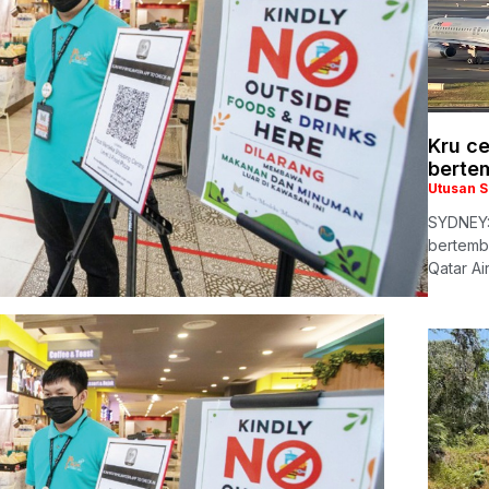
Kru c
berte
Utusan 
SYDNEY:
bertemb
Qatar A