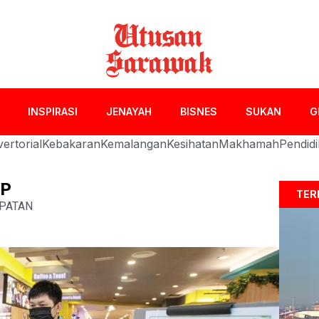
INSPIRASI
JENAYAH
BISNES
SUKAN
G
ertorial
Kebakaran
Kemalangan
Kesihatan
Makhamah
Pendid
OP
TER
PATAN