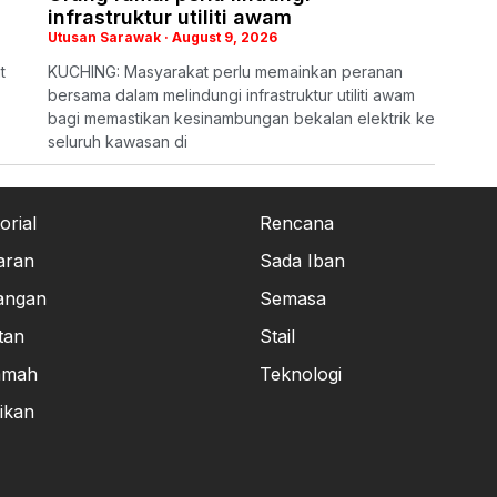
infrastruktur utiliti awam
Utusan Sarawak
August 9, 2026
t
KUCHING: Masyarakat perlu memainkan peranan
bersama dalam melindungi infrastruktur utiliti awam
bagi memastikan kesinambungan bekalan elektrik ke
seluruh kawasan di
orial
Rencana
aran
Sada Iban
angan
Semasa
tan
Stail
amah
Teknologi
ikan