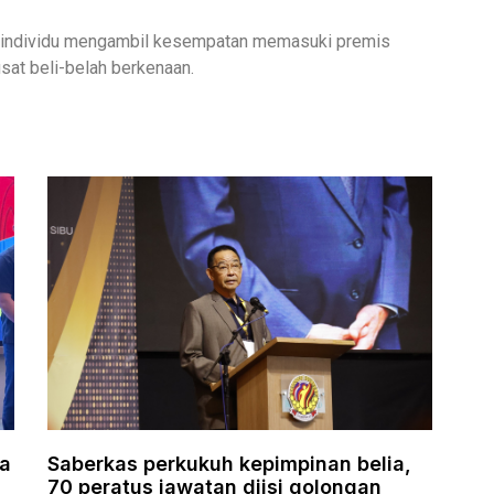
da individu mengambil kesempatan memasuki premis
sat beli-belah berkenaan.
la
Saberkas perkukuh kepimpinan belia,
70 peratus jawatan diisi golongan