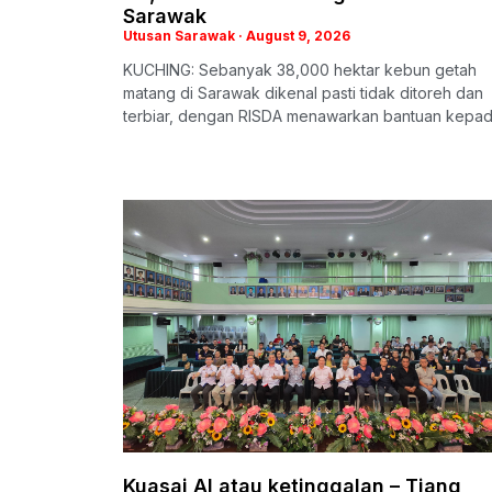
Sarawak
Utusan Sarawak
August 9, 2026
KUCHING: Sebanyak 38,000 hektar kebun getah
matang di Sarawak dikenal pasti tidak ditoreh dan
terbiar, dengan RISDA menawarkan bantuan kepa
Kuasai AI atau ketinggalan – Tiang