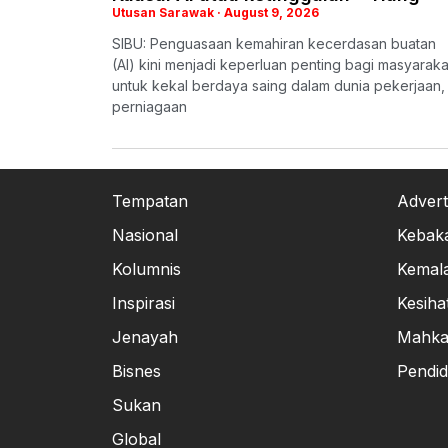
Utusan Sarawak
August 9, 2026
SIBU: Penguasaan kemahiran kecerdasan buatan
(AI) kini menjadi keperluan penting bagi masyaraka
untuk kekal berdaya saing dalam dunia pekerjaan,
perniagaan
Tempatan
Advert
Nasional
Kebak
Kolumnis
Kemal
Inspirasi
Kesiha
Jenayah
Mahk
Bisnes
Pendid
Sukan
Global