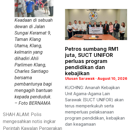
Keadaan di sebuah
dewan di Jalan
Sungai Keramat 9,
Taman Klang
Utama, Klang,
Petros sumbang RM1
kelmarin yang
juta, SUCT UNIFOR
dihadiri Ahli
perluas program
Parlimen Klang,
pendidikan dan
Charles Santiago
kebajikan
bersama
Utusan Sarawak
August 10, 2026
pembantunya bagi
KUCHING: Amanah Kebajikan
mengagih bantuan
Unit Agama-Agama Lain
kepada penduduk.
Sarawak (SUCT UNIFOR) akan
– Foto BERNAMA
terus memperkukuh serta
memperluas pelaksanaan
SHAH ALAM: Polis
program pendidikan, kebajikan
mengesahkan notis ingkar
dan keagamaan
Perintah Kawalan Pergerakan