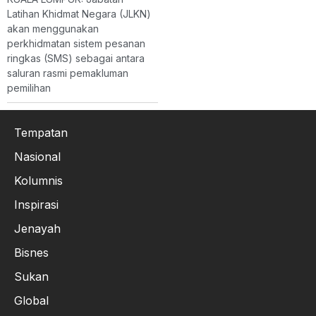
Latihan Khidmat Negara (JLKN)
akan menggunakan
perkhidmatan sistem pesanan
ringkas (SMS) sebagai antara
saluran rasmi pemakluman
pemilihan
Tempatan
Nasional
Kolumnis
Inspirasi
Jenayah
Bisnes
Sukan
Global