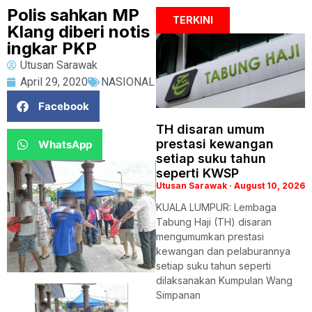
Polis sahkan MP
TERKINI
Klang diberi notis
ingkar PKP
Utusan Sarawak
April 29, 2020
NASIONAL
Facebook
TH disaran umum
prestasi kewangan
WhatsApp
setiap suku tahun
seperti KWSP
Utusan Sarawak
August 10, 2026
KUALA LUMPUR: Lembaga
Tabung Haji (TH) disaran
mengumumkan prestasi
kewangan dan pelaburannya
setiap suku tahun seperti
dilaksanakan Kumpulan Wang
Simpanan