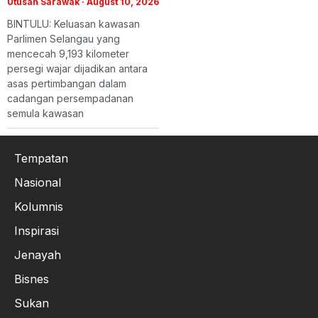
Utusan Sarawak
August 10, 2026
BINTULU: Keluasan kawasan
Parlimen Selangau yang
mencecah 9,193 kilometer
persegi wajar dijadikan antara
asas pertimbangan dalam
cadangan persempadanan
semula kawasan
Tempatan
Nasional
Kolumnis
Inspirasi
Jenayah
Bisnes
Sukan