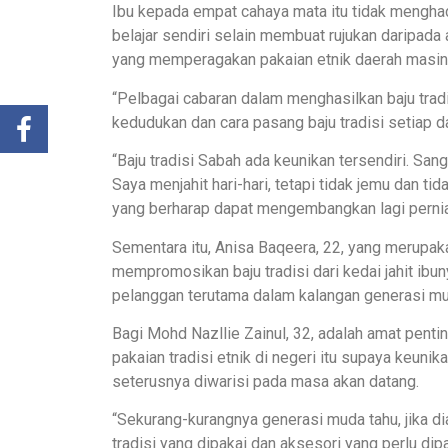
Ibu kepada empat cahaya mata itu tidak menghad
belajar sendiri selain membuat rujukan daripa
yang memperagakan pakaian etnik daerah masi
“Pelbagai cabaran dalam menghasilkan baju tradi
kedudukan dan cara pasang baju tradisi setiap 
“Baju tradisi Sabah ada keunikan tersendiri. Sanga
Saya menjahit hari-hari, tetapi tidak jemu dan t
yang berharap dapat mengembangkan lagi perni
Sementara itu, Anisa Baqeera, 22, yang merupa
mempromosikan baju tradisi dari kedai jahit ibun
pelanggan terutama dalam kalangan generasi mu
Bagi Mohd Nazllie Zainul, 32, adalah amat pent
pakaian tradisi etnik di negeri itu supaya keunika
seterusnya diwarisi pada masa akan datang.
“Sekurang-kurangnya generasi muda tahu, jika di
tradisi yang dipakai dan aksesori yang perlu dip