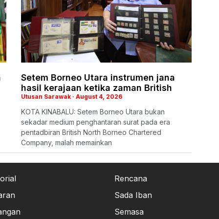
n
Setem Borneo Utara instrumen jana
hasil kerajaan ketika zaman British
Utusan Sarawak
August 4, 2026
KOTA KINABALU: Setem Borneo Utara bukan
sekadar medium penghantaran surat pada era
pentadbiran British North Borneo Chartered
Company, malah memainkan
orial
Rencana
aran
Sada Iban
angan
Semasa