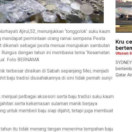
 Norhayati Ajirul,52, menunjukkan ‘tonggolok’ suku kaum
ng mendapat permintaan orang ramai sempena Pesta
Kru c
ut dikenali sebagai pesta menuai merupakan sambutan
berte
an Rungus dengan tahun ini membawa tema ‘Keaamatan
Utusan 
ua’. Foto BERNAMA
SYDNEY:
bertemb
ik terbesar diraikan di Sabah sepanjang Mei, menjadi
Qatar A
ahit baju tradisi diusahakannya di sini tidak pernah sunyi
ik menjual pelbagai aksesori serta baju tradisi suku kaum
i jahitan serta kekemasan sulaman manik berjaya
g untuk membeli baju siap dijahit, tetapi juga membuat
2 tahun itu tidak menang tangan menerima tempahan baju