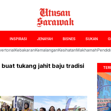
INSPIRASI
JENAYAH
BISNES
SUKAN
G
ertorial
Kebakaran
Kemalangan
Kesihatan
Makhamah
Pendid
buat tukang jahit baju tradisi
TER