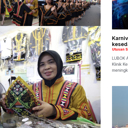
Karni
kesed
Utusan 
LUBOK AN
Klinik K
meningk