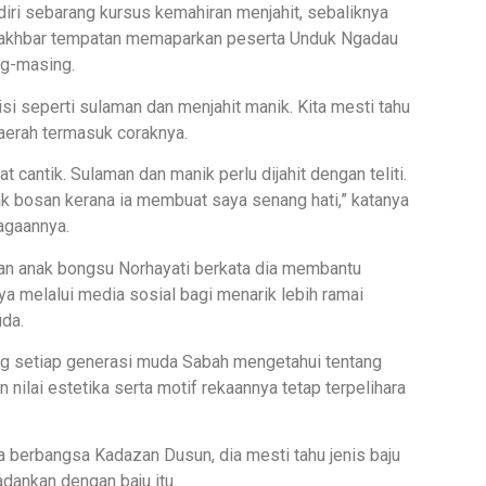
iri sebarang kursus kemahiran menjahit, sebaliknya
da akhbar tempatan memaparkan peserta Unduk Ngadau
ng-masing.
si seperti sulaman dan menjahit manik. Kita mesti tahu
daerah termasuk coraknya.
t cantik. Sulaman dan manik perlu dijahit dengan teliti.
idak bosan kerana ia membuat saya senang hati,” katanya
agaannya.
kan anak bongsu Norhayati berkata dia membantu
ya melalui media sosial bagi menarik lebih ramai
da.
ing setiap generasi muda Sabah mengetahui tentang
n nilai estetika serta motif rekaannya tetap terpelihara
a berbangsa Kadazan Dusun, dia mesti tahu jenis baju
adankan dengan baju itu.