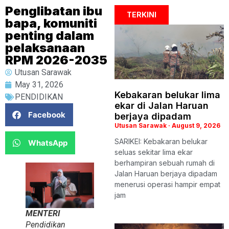
Penglibatan ibu
TERKINI
bapa, komuniti
penting dalam
pelaksanaan
RPM 2026-2035
Utusan Sarawak
May 31, 2026
Kebakaran belukar lima
PENDIDIKAN
ekar di Jalan Haruan
Facebook
berjaya dipadam
Utusan Sarawak
August 9, 2026
SARIKEI: Kebakaran belukar
WhatsApp
seluas sekitar lima ekar
berhampiran sebuah rumah di
Jalan Haruan berjaya dipadam
menerusi operasi hampir empat
jam
MENTERI
Pendidikan