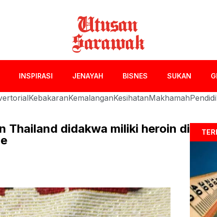
INSPIRASI
JENAYAH
BISNES
SUKAN
G
ertorial
Kebakaran
Kemalangan
Kesihatan
Makhamah
Pendid
 Thailand didakwa miliki heroin di
TER
ne