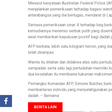
Menurut kenyataan Australian Federal Police (AF
menjalankan pemeriksaan terhadap bagasi wanita
antarabangsa yang dia bertugas, mendarat di L
Semasa pemeriksaan sinar-X terhadap beg ber
kemudiannya menemui serbuk putih yang disembu
awal memberikan keputusan positif bagi dadah j
AFP berkata, lebih satu kilogram heroin, yang d
telah dirampas.
Wanita itu ditahan dan didakwa atas satu pertud
sempadan serta satu lagi pertuduhan memiliki k
dua kesalahan itu membawa hukuman maksimum 
Pemangku Komander AFP, Simone Butcher, berka
membanteras individu yang menyalahgunakan p
dadah. – Bernama
BERITA LAIN