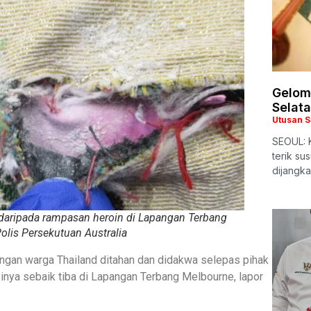
Gelom
Selat
Utusan 
SEOUL: 
terik s
dijangka
daripada rampasan heroin di Lapangan Terbang
olis Persekutuan Australia
angan warga Thailand ditahan dan didakwa selepas pihak
nya sebaik tiba di Lapangan Terbang Melbourne, lapor