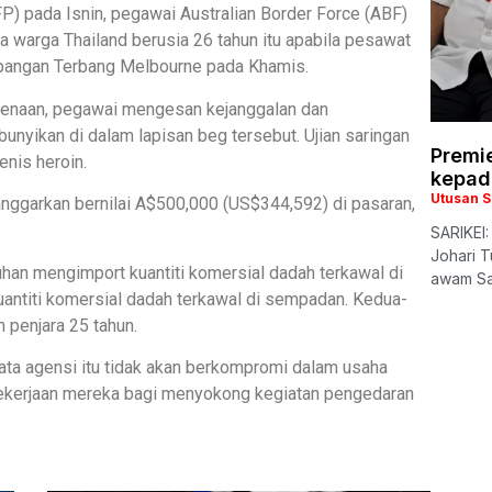
P) pada Isnin, pegawai Australian Border Force (ABF)
 warga Thailand berusia 26 tahun itu apabila pesawat
apangan Terbang Melbourne pada Khamis.
kenaan, pegawai mengesan kejanggalan dan
nyikan di dalam lapisan beg tersebut. Ujian saringan
Premi
enis heroin.
kepad
Utusan 
ianggarkan bernilai A$500,000 (US$344,592) di pasaran,
SARIKEI:
Johari 
uhan mengimport kuantiti komersial dadah terkawal di
awam Sa
uantiti komersial dadah terkawal di sempadan. Kedua-
penjara 25 tahun.
ta agensi itu tidak akan berkompromi dalam usaha
ekerjaan mereka bagi menyokong kegiatan pengedaran