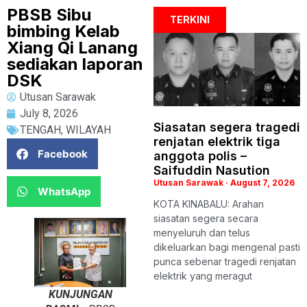
PBSB Sibu
TERKINI
bimbing Kelab
Xiang Qi Lanang
sediakan laporan
DSK
Utusan Sarawak
July 8, 2026
Siasatan segera tragedi
TENGAH
,
WILAYAH
renjatan elektrik tiga
Facebook
anggota polis –
Saifuddin Nasution
Utusan Sarawak
August 7, 2026
WhatsApp
KOTA KINABALU: Arahan
siasatan segera secara
menyeluruh dan telus
dikeluarkan bagi mengenal pasti
punca sebenar tragedi renjatan
elektrik yang meragut
KUNJUNGAN