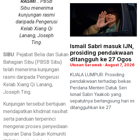
RASMI
… PBSB
Sibu menerima
kunjungan rasmi
daripada Pengerusi
Kelab Xiang Qi
Lanang, Joseph
Ting.
Ismail Sabri masuk IJN,
prosiding pendakwaan
SIBU
: Pejabat Belia dan Sukan
ditangguh ke 27 Ogos
Bahagian Sibu (PBSB Sibu)
Utusan Sarawak
August 7, 2026
telah menerima kunjungan
KUALA LUMPUR: Prosiding
rasmi daripada Pengerusi
pendakwaan terhadap bekas
Kelab Xiang Qi Lanang,
Perdana Menteri Datuk Seri
Joseph Ting.
Ismail Sabri Yaakob yang
sepatutnya berlangsung hari ini
Kunjungan tersebut bertujuan
ditangguhkan ke 27
mendapatkan khidmat nasihat
serta panduan terperinci
mengenai proses penyediaan
laporan Dana Sukan Komuniti