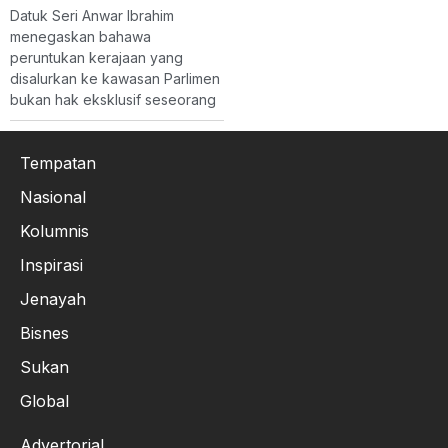
Datuk Seri Anwar Ibrahim
menegaskan bahawa
peruntukan kerajaan yang
disalurkan ke kawasan Parlimen
bukan hak eksklusif seseorang
Tempatan
Nasional
Kolumnis
Inspirasi
Jenayah
Bisnes
Sukan
Global
Advertorial