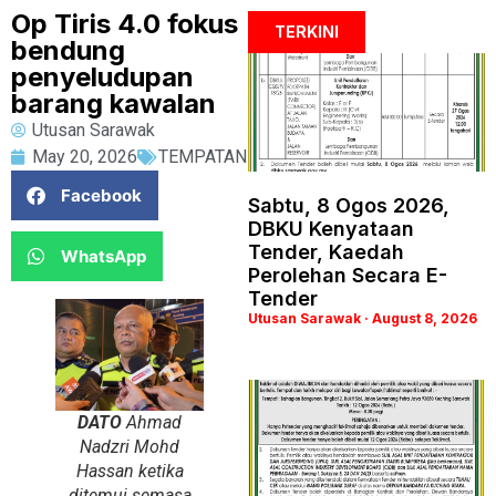
Op Tiris 4.0 fokus
TERKINI
bendung
penyeludupan
barang kawalan
Utusan Sarawak
May 20, 2026
TEMPATAN
Facebook
Sabtu, 8 Ogos 2026,
DBKU Kenyataan
Tender, Kaedah
WhatsApp
Perolehan Secara E-
Tender
Utusan Sarawak
August 8, 2026
DATO
Ahmad
Nadzri Mohd
Hassan ketika
ditemui semasa