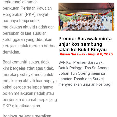
‘terkurung’ di rumah
berikutan Perintah Kawalan
Pergerakan (PKP), rakyat
pastinya teruja untuk
melakukan aktiviti riadah dan
bersukan di luar susulan
Premier Sarawak minta
kelonggaran yang diberikan
unjur kos sambung
kerajaan untuk mereka berbuat
jalan ke Bukit Kinyau
demikian.
Utusan Sarawak
August 8, 2026
Bagi komuniti sukan, tidak
SARIKEI: Premier Sarawak,
Datuk Patinggi Tan Sri Abang
kira bergelar atlet atau tidak,
Johari Tun Openg meminta
mereka pastinya rindu untuk
Jabatan Tanah dan Survei
melakukan aktiviti luar supaya
menyediakan unjuran kos bagi
kekal cergas selepas hanya
boleh melakukan riadah atau
bersenam di rumah sepanjang
PKP dikuatkuasakan.
Ironinya, selepas meraikan