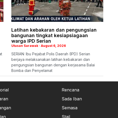
Latihan kebakaran dan pengungsian
bangunan tingkat kesiapsiagaan
warga IPD Serian
Utusan Sarawak
August 6, 2026
at
SERIAN: Ibu Pejabat Polis Daerah (IPD) Serian
berjaya melaksanakan latihan kebakaran dan
pengungsian bangunan dengan kerjasama Balai
Bomba dan Penyelamat
orial
Rencana
aran
Sada Iban
angan
Semasa
tan
Stail