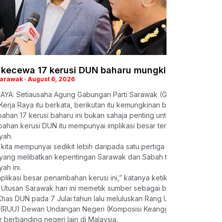
 kecewa 17 kerusi DUN baharu mungkin tidak sem
Sarawak
August 6, 2026
AYA: Setiausaha Agung Gabungan Parti Sarawak (GPS), Dato Sri Al
Kerja Raya itu berkata, berikutan itu kemungkinan besar 17 kerusi 
ahan 17 kerusi baharu ini bukan sahaja penting untuk digunakan 
bahan kerusi DUN itu mempunyai implikasi besar terhadap usaha Sa
yah.
 kita mempunyai sedikit lebih daripada satu pertiga kerusi, sebar
ang melibatkan kepentingan Sarawak dan Sabah tidak boleh dilulus
ah ini.
implikasi besar penambahan kerusi ini,” katanya ketika ditemui pem
 Utusan Sarawak hari ini memetik sumber sebagai berkata bahawa S
Khas DUN pada 7 Julai tahun lalu meluluskan Rang Undang-
(RUU) Dewan Undangan Negeri (Komposisi Keanggotaan) 2025 yang
 berbanding negeri lain di Malaysia.