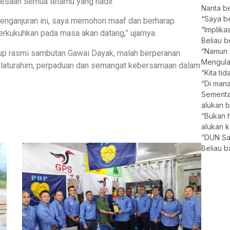
esaan semua tetamu yang hadir.
Nanta b
“Saya be
penganjuran ini, saya memohon maaf dan berharap
“Implika
erkukuhkan pada masa akan datang,” ujarnya.
Beliau b
“Namun n
nutup rasmi sambutan Gawai Dayak, malah berperanan
Mengula
ilaturahim, perpaduan dan semangat kebersamaan dalam
“Kita ti
“Di mana
Sementa
alukan b
“Bukan 
alukan k
“DUN Sar
Beliau 