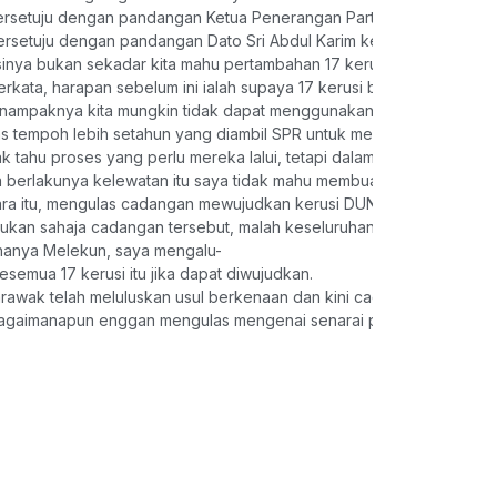
ersetuju dengan pandangan Ketua Penerangan Parti Pesaka Bumipute
rsetuju dengan pandangan Dato Sri Abdul Karim kerana nampaknya p
sinya bukan sekadar kita mahu pertambahan 17 kerusi itu, tetapi l
erkata, harapan sebelum ini ialah supaya 17 kerusi baharu itu dap
ampaknya kita mungkin tidak dapat menggunakan 17 kerusi itu pada 
s tempoh lebih setahun yang diambil SPR untuk memulakan proses 
dak tahu proses yang perlu mereka lalui, tetapi dalam tempoh lebih se
 berlakunya kelewatan itu saya tidak mahu membuat spekulasi. Har
ra itu, mengulas cadangan mewujudkan kerusi DUN Melekun di bawah
ukan sahaja cadangan tersebut, malah keseluruhan 17 kerusi bahar
hanya Melekun, saya mengalu-
esemua 17 kerusi itu jika dapat diwujudkan.
awak telah meluluskan usul berkenaan dan kini cadangan itu perlu 
bagaimanapun enggan mengulas mengenai senarai penuh cadangan k