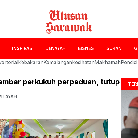
INSPIRASI
JENAYAH
BISNES
SUKAN
G
ertorial
Kebakaran
Kemalangan
Kesihatan
Makhamah
Pendid
 Jambar perkukuh perpaduan, tutup
TER
ILAYAH