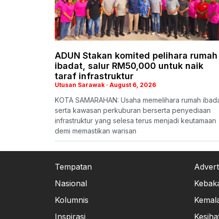
ADUN Stakan komited pelihara rumah
ibadat, salur RM50,000 untuk naik
taraf infrastruktur
Utusan Sarawak
August 6, 2026
KOTA SAMARAHAN: Usaha memelihara rumah ibad
serta kawasan perkuburan berserta penyediaan
infrastruktur yang selesa terus menjadi keutamaan
demi memastikan warisan
Tempatan
Advert
Nasional
Kebak
Kolumnis
Kemal
Inspirasi
Kesiha