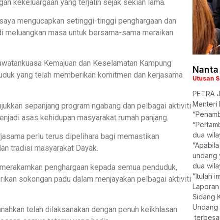
n kekeluargaan yang terjalin sejak sekian lama.
 saya mengucapkan setinggi-tinggi penghargaan dan
di meluangkan masa untuk bersama-sama meraikan
 Jawatankuasa Kemajuan dan Keselamatan Kampung
Nanta
uduk yang telah memberikan komitmen dan kerjasama
Utusan 
PETRA J
Menteri 
jukkan sepanjang program ngabang dan pelbagai aktiviti
“Penamb
enjadi asas kehidupan masyarakat rumah panjang.
“Pertam
dua wila
jasama perlu terus dipelihara bagi memastikan
“Apabila
an tradisi masyarakat Dayak.
undang y
dua wilay
rut merakamkan penghargaan kepada semua penduduk,
“Itulah 
ikan sokongan padu dalam menjayakan pelbagai aktiviti
Laporan
Sidang 
Undang 
anahkan telah dilaksanakan dengan penuh keikhlasan
terbesar