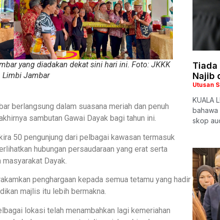
mbar yang diadakan dekat sini hari ini. Foto: JKKK
Tiada
Najib
 Limbi Jambar
Utusan 
KUALA LU
Jambar berlangsung dalam suasana meriah dan penuh
bahawa 
khirnya sambutan Gawai Dayak bagi tahun ini.
skop aud
-kira 50 pengunjung dari pelbagai kawasan termasuk
rlihatkan hubungan persaudaraan yang erat serta
 masyarakat Dayak.
rakamkan penghargaan kepada semua tetamu yang hadir
kan majlis itu lebih bermakna.
pelbagai lokasi telah menambahkan lagi kemeriahan