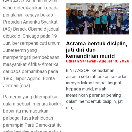
CHICAGO
: Sebuah muzium
yang didedikasikan kepada
perjalanan kerjaya bekas
Presiden Amerika Syarikat
(AS) Barack Obama dijadual
dibuka di Chicago pada 19
Jun, bersempena cuti umum
Asrama bentuk disiplin,
jati diri dan
Juneteenth yang
kemandirian murid
memperingati pembebasan
Utusan Sarawak
August 10, 2026
masyarakat Afrika-Amerika
BINTANGOR: Kemudahan
daripada perhambaan pada
asrama sekolah bukan sekadar
1865, lapor Agensi Berita
menyediakan tempat tinggal
Jerman (dpa).
kepada murid, malah
memainkan peranan penting
Pameran yang ditempatkan
dalam membentuk disiplin, jati
dalam sebuah menara konkrit
diri,
besar itu memaparkan
pelbagai fasa kehidupan
pemimpin Parti Demokrat itu