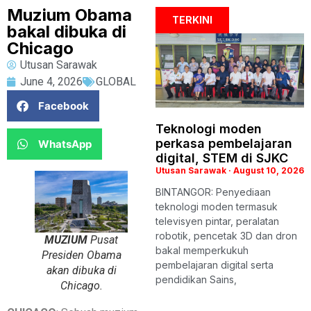
Muzium Obama
TERKINI
bakal dibuka di
Chicago
Utusan Sarawak
June 4, 2026
GLOBAL
Facebook
Teknologi moden
perkasa pembelajaran
WhatsApp
digital, STEM di SJKC
Utusan Sarawak
August 10, 2026
BINTANGOR: Penyediaan
teknologi moden termasuk
televisyen pintar, peralatan
robotik, pencetak 3D dan dron
MUZIUM
Pusat
bakal memperkukuh
Presiden Obama
pembelajaran digital serta
akan dibuka di
pendidikan Sains,
Chicago.