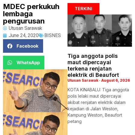
MDEC perkukuh
TERKINI
lembaga
pengurusan
Utusan Sarawak
June 24, 2020
BISNES
Facebook
Tiga anggota polis
maut dipercayai
WhatsApp
terkena renjatan
elektrik di Beaufort
Utusan Sarawak
August 6, 2026
KOTA KINABALU: Tiga anggota
polis lelaki maut dipercayai
akibat renjatan elektrik dalam
kejadian di Jalan Weston,
Kampung Weston, Beaufort
petang