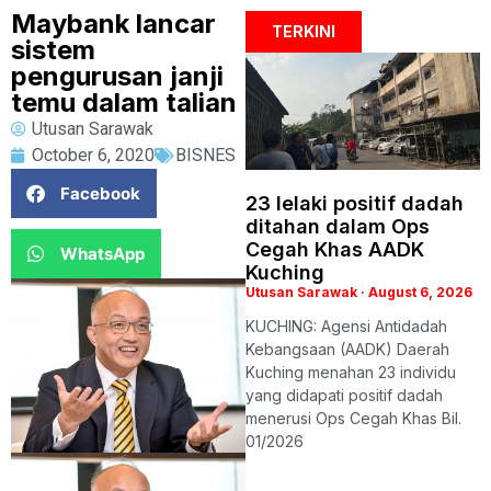
Maybank lancar
TERKINI
sistem
pengurusan janji
temu dalam talian
Utusan Sarawak
October 6, 2020
BISNES
Facebook
23 lelaki positif dadah
ditahan dalam Ops
Cegah Khas AADK
WhatsApp
Kuching
Utusan Sarawak
August 6, 2026
KUCHING: Agensi Antidadah
Kebangsaan (AADK) Daerah
Kuching menahan 23 individu
yang didapati positif dadah
menerusi Ops Cegah Khas Bil.
01/2026