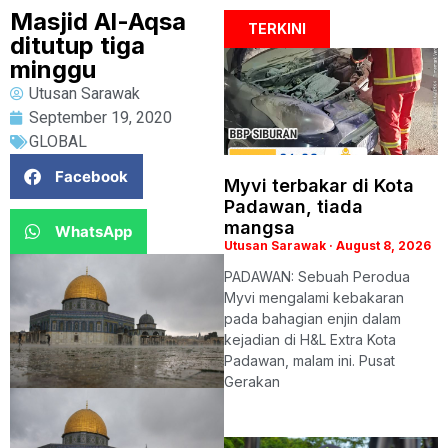
Masjid Al-Aqsa
TERKINI
ditutup tiga
minggu
Utusan Sarawak
September 19, 2020
GLOBAL
Facebook
Myvi terbakar di Kota
Padawan, tiada
mangsa
WhatsApp
Utusan Sarawak
August 8, 2026
PADAWAN: Sebuah Perodua
Myvi mengalami kebakaran
pada bahagian enjin dalam
kejadian di H&L Extra Kota
Padawan, malam ini. Pusat
Gerakan