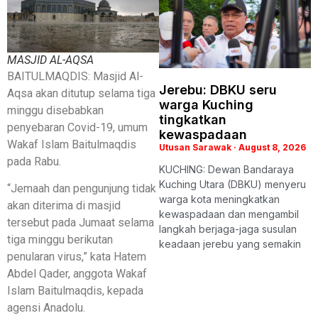
MASJID AL-AQSA
BAITULMAQDIS: Masjid Al-
Jerebu: DBKU seru
Aqsa akan ditutup selama tiga
warga Kuching
minggu disebabkan
tingkatkan
penyebaran Covid-19, umum
kewaspadaan
Wakaf Islam Baitulmaqdis
Utusan Sarawak
August 8, 2026
pada Rabu.
KUCHING: Dewan Bandaraya
Kuching Utara (DBKU) menyeru
“Jemaah dan pengunjung tidak
warga kota meningkatkan
akan diterima di masjid
kewaspadaan dan mengambil
tersebut pada Jumaat selama
langkah berjaga-jaga susulan
tiga minggu berikutan
keadaan jerebu yang semakin
penularan virus,” kata Hatem
Abdel Qader, anggota Wakaf
Islam Baitulmaqdis, kepada
agensi Anadolu.