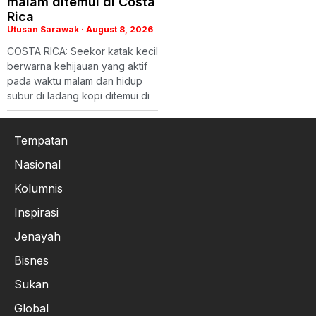
malam ditemui di Costa
Rica
Utusan Sarawak
August 8, 2026
COSTA RICA: Seekor katak kecil
berwarna kehijauan yang aktif
pada waktu malam dan hidup
subur di ladang kopi ditemui di
Tempatan
Nasional
Kolumnis
Inspirasi
Jenayah
Bisnes
Sukan
Global