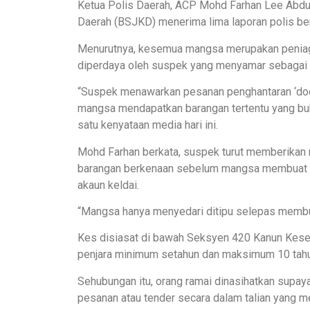
Ketua Polis Daerah, ACP Mohd Farhan Lee Abdul
Daerah (BSJKD) menerima lima laporan polis be
Menurutnya, kesemua mangsa merupakan peniaga
diperdaya oleh suspek yang menyamar sebagai p
“Suspek menawarkan pesanan penghantaran ‘door
mangsa mendapatkan barangan tertentu yang bu
satu kenyataan media hari ini.
Mohd Farhan berkata, suspek turut memberika
barangan berkenaan sebelum mangsa membuat t
akaun keldai.
“Mangsa hanya menyedari ditipu selepas membua
Kes disiasat di bawah Seksyen 420 Kanun Kes
penjara minimum setahun dan maksimum 10 tahun
Sehubungan itu, orang ramai dinasihatkan supa
pesanan atau tender secara dalam talian yang 