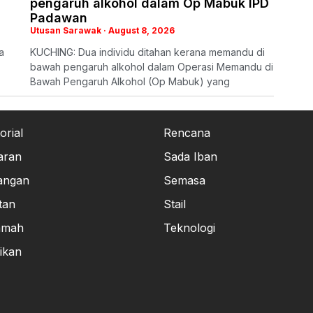
pengaruh alkohol dalam Op Mabuk IPD
Padawan
Utusan Sarawak
August 8, 2026
a
KUCHING: Dua individu ditahan kerana memandu di
bawah pengaruh alkohol dalam Operasi Memandu di
Bawah Pengaruh Alkohol (Op Mabuk) yang
orial
Rencana
aran
Sada Iban
angan
Semasa
tan
Stail
amah
Teknologi
ikan