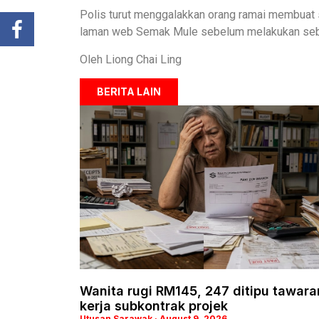
Polis turut menggalakkan orang ramai membuat
laman web Semak Mule sebelum melakukan seba
Oleh Liong Chai Ling
BERITA LAIN
Wanita rugi RM145, 247 ditipu tawara
kerja subkontrak projek
Utusan Sarawak
August 9, 2026