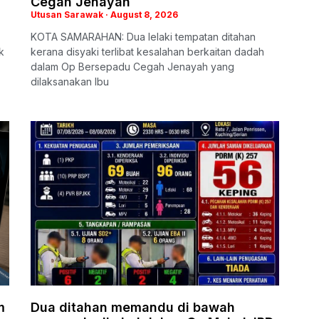
Cegah Jenayah
Utusan Sarawak
August 8, 2026
KOTA SAMARAHAN: Dua lelaki tempatan ditahan
k
kerana disyaki terlibat kesalahan berkaitan dadah
dalam Op Bersepadu Cegah Jenayah yang
dilaksanakan Ibu
m
Dua ditahan memandu di bawah