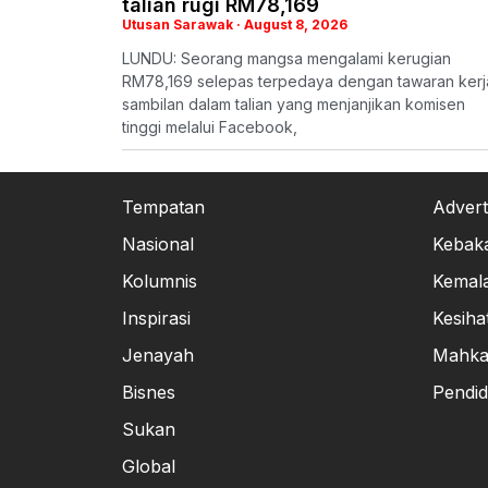
talian rugi RM78,169
Utusan Sarawak
August 8, 2026
LUNDU: Seorang mangsa mengalami kerugian
RM78,169 selepas terpedaya dengan tawaran kerj
sambilan dalam talian yang menjanjikan komisen
tinggi melalui Facebook,
Tempatan
Advert
Nasional
Kebak
Kolumnis
Kemal
Inspirasi
Kesiha
Jenayah
Mahk
Bisnes
Pendid
Sukan
Global