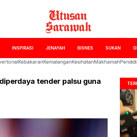
INSPIRASI
JENAYAH
BISNES
SUKAN
G
ertorial
Kebakaran
Kemalangan
Kesihatan
Makhamah
Pendid
diperdaya tender palsu guna
TER