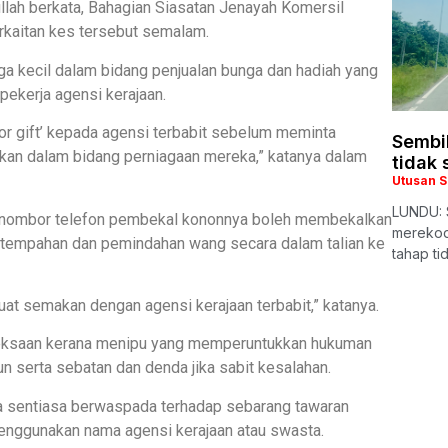
lah berkata, Bahagian Siasatan Jenayah Komersil
rkaitan kes tersebut semalam.
 kecil dalam bidang penjualan bunga dan hadiah yang
ekerja agensi kerajaan.
 gift’ kepada agensi terbabit sebelum meminta
Sembi
kan dalam bidang perniagaan mereka,” katanya dalam
tidak 
Utusan 
LUNDU: 
n nombor telefon pembekal kononnya boleh membekalkan
merekod
empahan dan pemindahan wang secara dalam talian ke
tahap ti
t semakan dengan agensi kerajaan terbabit,” katanya.
eksaan kerana menipu yang memperuntukkan hukuman
 serta sebatan dan denda jika sabit kesalahan.
ya sentiasa berwaspada terhadap sebarang tawaran
menggunakan nama agensi kerajaan atau swasta.