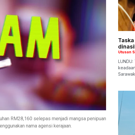
Taska
dinasi
Utusan 
LUNDU: 
keadaan
Sarawak 
luruhan RM28,160 selepas menjadi mangsa penipuan
menggunakan nama agensi kerajaan.