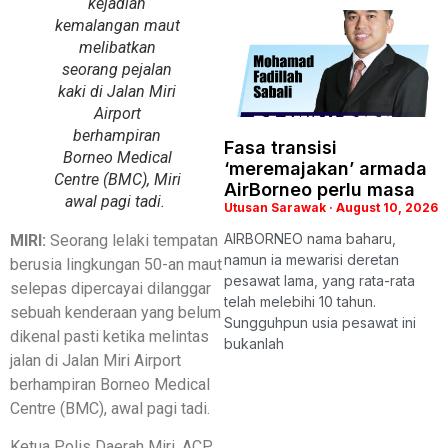
kejadian
kemalangan maut
melibatkan
seorang pejalan
kaki di Jalan Miri
Airport
berhampiran
Fasa transisi
Borneo Medical
‘meremajakan’ armada
Centre (BMC), Miri
AirBorneo perlu masa
awal pagi tadi.
Utusan Sarawak
August 10, 2026
AIRBORNEO nama baharu,
MIRI:
Seorang lelaki tempatan
namun ia mewarisi deretan
berusia lingkungan 50-an maut
pesawat lama, yang rata-rata
selepas dipercayai dilanggar
telah melebihi 10 tahun.
sebuah kenderaan yang belum
Sungguhpun usia pesawat ini
dikenal pasti ketika melintas
bukanlah
jalan di Jalan Miri Airport
berhampiran Borneo Medical
Centre (BMC), awal pagi tadi.
Ketua Polis Daerah Miri, ACP