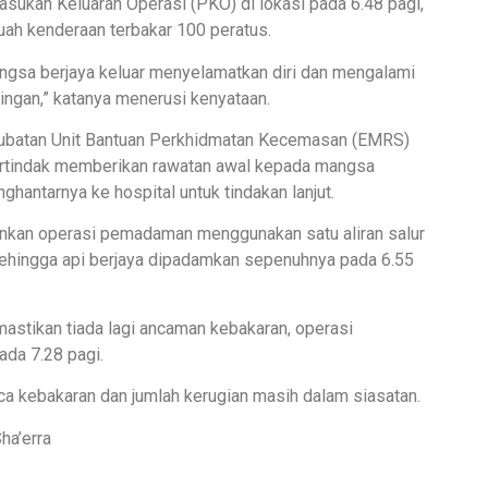
asukan Keluaran Operasi (PKO) di lokasi pada 6.48 pagi,
uah kenderaan terbakar 100 peratus.
gsa berjaya keluar menyelamatkan diri dan mengalami
ingan,” katanya menerusi kenyataan.
ubatan Unit Bantuan Perkhidmatan Kecemasan (EMRS)
rtindak memberikan rawatan awal kepada mangsa
hantarnya ke hospital untuk tindakan lanjut.
nkan operasi pemadaman menggunakan satu aliran salur
ehingga api berjaya dipadamkan sepenuhnya pada 6.55
stikan tiada lagi ancaman kebakaran, operasi
ada 7.28 pagi.
ca kebakaran dan jumlah kerugian masih dalam siasatan.
ha’erra