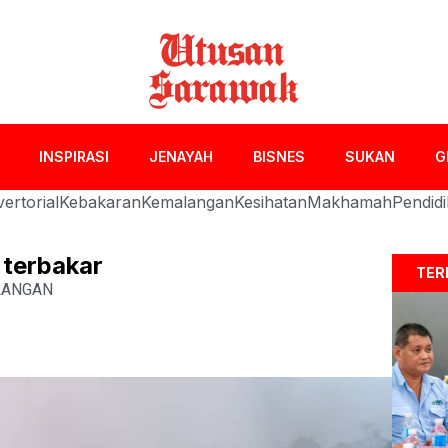
INSPIRASI
JENAYAH
BISNES
SUKAN
G
ertorial
Kebakaran
Kemalangan
Kesihatan
Makhamah
Pendid
 terbakar
TER
LANGAN