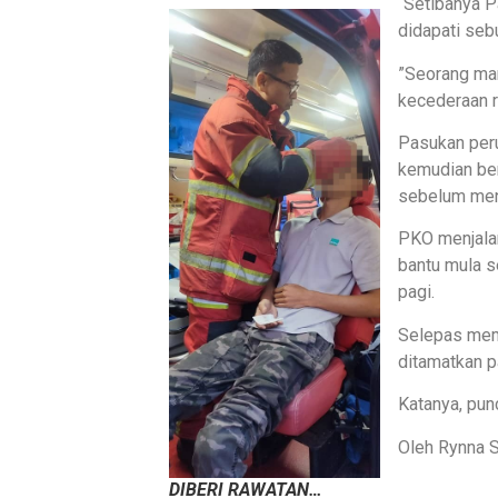
“Setibanya P
didapati seb
”Seorang man
kecederaan r
Pasukan per
kemudian be
sebelum meng
PKO menjala
bantu mula s
pagi.
Selepas mema
ditamatkan p
Katanya, pun
Oleh Rynna S
DIBERI RAWATAN…