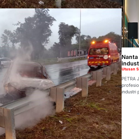
Nanta
indus
Utusan 
PETRA JA
profesio
industr