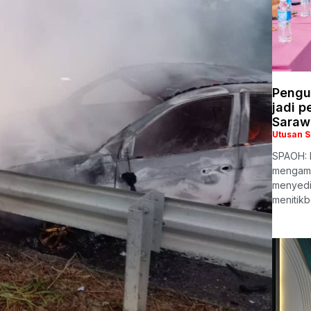
Pengu
jadi 
Saraw
Utusan 
SPAOH: 
mengama
menyedia
menitikb