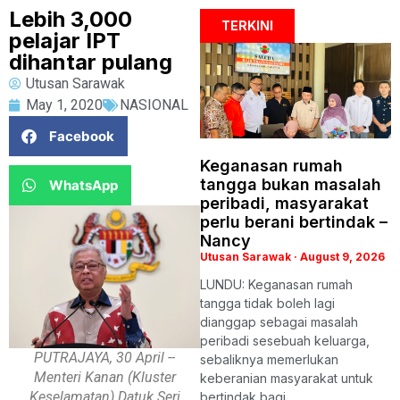
Lebih 3,000
TERKINI
pelajar IPT
dihantar pulang
Utusan Sarawak
May 1, 2020
NASIONAL
Facebook
Keganasan rumah
tangga bukan masalah
WhatsApp
peribadi, masyarakat
perlu berani bertindak –
Nancy
Utusan Sarawak
August 9, 2026
LUNDU: Keganasan rumah
tangga tidak boleh lagi
dianggap sebagai masalah
peribadi sesebuah keluarga,
PUTRAJAYA, 30 April --
sebaliknya memerlukan
Menteri Kanan (Kluster
keberanian masyarakat untuk
Keselamatan) Datuk Seri
bertindak bagi