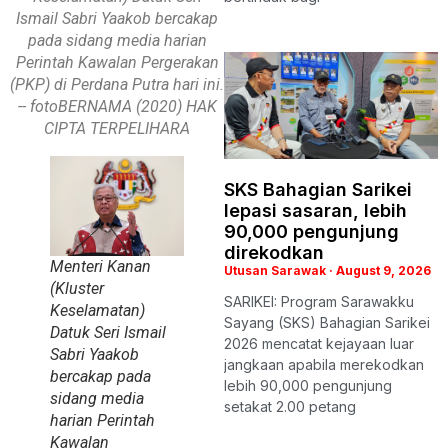
Ismail Sabri Yaakob bercakap
pada sidang media harian
Perintah Kawalan Pergerakan
(PKP) di Perdana Putra hari ini.
-- fotoBERNAMA (2020) HAK
CIPTA TERPELIHARA
SKS Bahagian Sarikei
lepasi sasaran, lebih
90,000 pengunjung
direkodkan
Menteri Kanan
Utusan Sarawak
August 9, 2026
(Kluster
SARIKEI: Program Sarawakku
Keselamatan)
Sayang (SKS) Bahagian Sarikei
Datuk Seri Ismail
2026 mencatat kejayaan luar
Sabri Yaakob
jangkaan apabila merekodkan
bercakap pada
lebih 90,000 pengunjung
sidang media
setakat 2.00 petang
harian Perintah
Kawalan