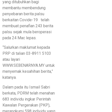
yang ditubuhkan bagi
membantu membendung
penyebaran berita palsu
berkaitan Covide-19 telah
membuat penafian 243 berita
palsu sejak mula beroperasi
pada 24 Mac lepas.
“Salurkan maklumat kepada
PRP di talian 03-8911 5103
atau layari
WWW.SEBENARNYA.MY untuk
menyemak kesahihan berita,”
katanya.
Dalam pada itu Ismail Sabri
berkata, PDRM telah menahan
683 individu ingkar Perintah
Kawalan Pergerakan (PKP),
merangkumi 598 individu yang