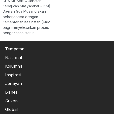
GUA MUSANG: Jabatan
Kebajikan Masyarakat (JKM)
Daerah Gua Musang akan
bekerjasama dengan
Kementerian Kesihatan (KKM)
bagi menyelesaikan proses
pengesahan status
Tempatan
Nasional
Kolumnis
Inspirasi
Jenayah
Bisnes
Sukan
Global