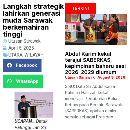
Langkah strategik
TERKINI
lahirkan generasi
muda Sarawak
berkemahiran
tinggi
Utusan Sarawak
April 6, 2025
Abdul Karim kekal
UTARA
,
WILAYAH
terajui SABERKAS,
Facebook
kepimpinan baharu sesi
2026–2029 diumum
Utusan Sarawak
August 9, 2026
WhatsApp
SIBU: Dato Sri Abdul Karim
Rahman Hamzah kekal
menerajui Pertubuhan Belia
Kebangsaan Bersatu Sarawak
(SABERKAS) apabila dipilih
semula sebagai Presiden
UCAPAN
… Datuk
Patinggi Tan Sri