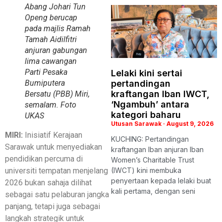
Abang Johari Tun
Openg berucap
pada majlis Ramah
Tamah Aidilfitri
anjuran gabungan
lima cawangan
Parti Pesaka
Lelaki kini sertai
pertandingan
Bumiputera
kraftangan Iban IWCT,
Bersatu (PBB) Miri,
‘Ngambuh’ antara
semalam. Foto
kategori baharu
UKAS
Utusan Sarawak
August 9, 2026
MIRI:
Inisiatif Kerajaan
KUCHING: Pertandingan
Sarawak untuk menyediakan
kraftangan Iban anjuran Iban
pendidikan percuma di
Women’s Charitable Trust
(IWCT) kini membuka
universiti tempatan menjelang
penyertaan kepada lelaki buat
2026 bukan sahaja dilihat
kali pertama, dengan seni
sebagai satu pelaburan jangka
panjang, tetapi juga sebagai
langkah strategik untuk