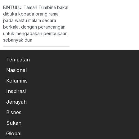
BINTULU: Taman Tumbina bakal
dibuka kepada orang ramai
pada waktu malam secara
berkala, dengan perancangan
untuk mengadakan pembukaan
sebanyak dua
Tempatan
Nasional
Kolumnis
Inspirasi
Jenayah
Bisnes
Sukan
Global