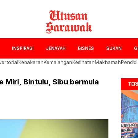
INSPIRASI
JENAYAH
BISNES
SUKAN
G
ertorial
Kebakaran
Kemalangan
Kesihatan
Makhamah
Pendid
 Miri, Bintulu, Sibu bermula
TER