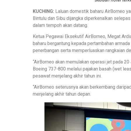
KUCHING:
Laluan domestik baharu AirBorneo ya
Bintulu dan Sibu dijangka diperkenalkan selep
dalam tempoh akan datang.
Ketua Pegawai Eksekutif AirBorneo, Megat Ardi
baharu bergantung kepada pertambahan armada
penerbangan serta memperluaskan rangkaian des
“AirBorneo akan memulakan operasi jet pada 2
Boeing 737-800 melalui pajakan basah (wet le
pesawat menjelang akhir tahun ini.
“AirBorneo seterusnya akan berkembang daripad
menjelang akhir tahun depan.