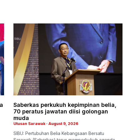
la
Saberkas perkukuh kepimpinan belia,
70 peratus jawatan diisi golongan
muda
Utusan Sarawak
August 9, 2026
SIBU: Pertubuhan Belia Kebangsaan Bersatu
Sarawak (Saberkas) terus memperkukuh agenda