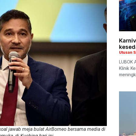
Karni
kesed
Utusan 
LUBOK AN
Klinik K
meningk
 soal jawab meja bulat AirBorneo bersama media di
emuka, di Kuching hari ini.