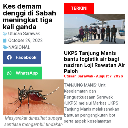
Kes demam
TERKINI
denggi di Sabah
meningkat tiga
kali ganda
Utusan Sarawak
October 29, 2022
NASIONAL
UKPS Tanjung Manis
Facebook
bantu logistik air bagi
naziran Loji Rawatan Air
Paloh
WhatsApp
Utusan Sarawak
August 7, 2026
TANJUNG MANIS: Unit
Keselamatan dan
Penguatkuasaan Sarawak
(UKPS) melalui Markas UKPS
Tanjung Manis melaksanakan
bantuan pengangkutan bot
Masyarakat dinasihat supaya
serta aspek keselamatan
sentiasa mengambil tindakan