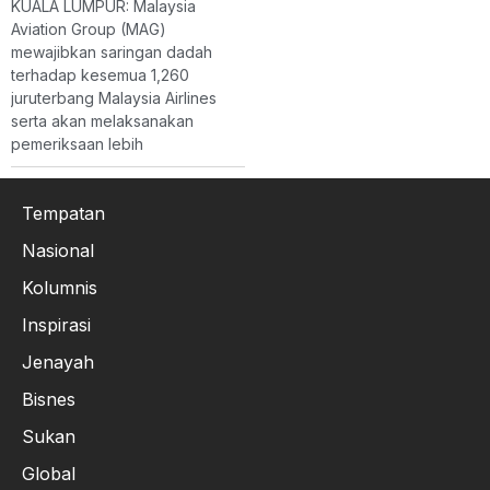
KUALA LUMPUR: Malaysia
Aviation Group (MAG)
mewajibkan saringan dadah
terhadap kesemua 1,260
juruterbang Malaysia Airlines
serta akan melaksanakan
pemeriksaan lebih
Tempatan
Nasional
Kolumnis
Inspirasi
Jenayah
Bisnes
Sukan
Global