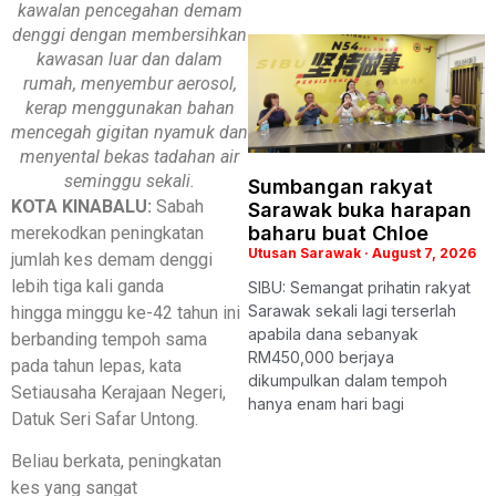
kawalan pencegahan demam
denggi dengan membersihkan
kawasan luar dan dalam
rumah, menyembur aerosol,
kerap menggunakan bahan
mencegah gigitan nyamuk dan
menyental bekas tadahan air
seminggu sekali.
Sumbangan rakyat
KOTA KINABALU:
Sabah
Sarawak buka harapan
baharu buat Chloe
merekodkan peningkatan
Utusan Sarawak
August 7, 2026
jumlah kes demam denggi
lebih tiga kali ganda
SIBU: Semangat prihatin rakyat
Sarawak sekali lagi terserlah
hingga minggu ke-42 tahun ini
apabila dana sebanyak
berbanding tempoh sama
RM450,000 berjaya
pada tahun lepas, kata
dikumpulkan dalam tempoh
Setiausaha Kerajaan Negeri,
hanya enam hari bagi
Datuk Seri Safar Untong.
Beliau berkata, peningkatan
kes yang sangat