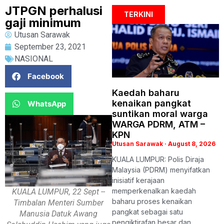
JTPGN perhalusi
TERKINI
gaji minimum
Utusan Sarawak
September 23, 2021
NASIONAL
Facebook
Kaedah baharu
kenaikan pangkat
WhatsApp
suntikan moral warga
WARGA PDRM, ATM –
KPN
Utusan Sarawak
August 8, 2026
KUALA LUMPUR: Polis Diraja
Malaysia (PDRM) menyifatkan
inisiatif kerajaan
memperkenalkan kaedah
KUALA LUMPUR, 22 Sept --
baharu proses kenaikan
Timbalan Menteri Sumber
pangkat sebagai satu
Manusia Datuk Awang
pengiktirafan besar dan