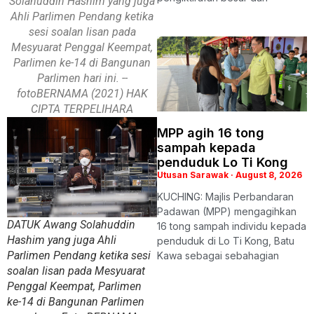
Solahuddin Hashim yang juga
Ahli Parlimen Pendang ketika
sesi soalan lisan pada
Mesyuarat Penggal Keempat,
Parlimen ke-14 di Bangunan
Parlimen hari ini. --
fotoBERNAMA (2021) HAK
CIPTA TERPELIHARA
MPP agih 16 tong
sampah kepada
penduduk Lo Ti Kong
Utusan Sarawak
August 8, 2026
KUCHING: Majlis Perbandaran
Padawan (MPP) mengagihkan
DATUK Awang Solahuddin
16 tong sampah individu kepada
Hashim yang juga Ahli
penduduk di Lo Ti Kong, Batu
Parlimen Pendang ketika sesi
Kawa sebagai sebahagian
soalan lisan pada Mesyuarat
Penggal Keempat, Parlimen
ke-14 di Bangunan Parlimen