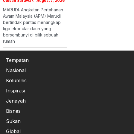
Utusan Sarawak
August 7, 2026
MARUDI: Angkatan Pertahanan
Awam Malaysia (APM) Marudi
bertindak pantas menangkap
tiga ekor ular daun yang
bersembunyi di bilik sebuah
rumah
Tempatan
Nasional
Kolumnis
Inspirasi
Jenayah
Bisnes
Sukan
Global