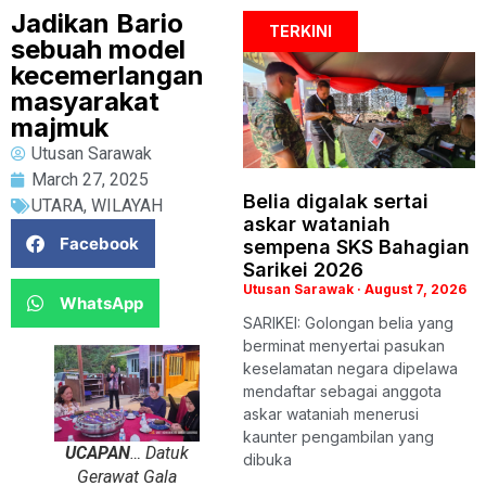
Jadikan Bario
TERKINI
sebuah model
kecemerlangan
masyarakat
majmuk
Utusan Sarawak
March 27, 2025
Belia digalak sertai
UTARA
,
WILAYAH
askar wataniah
Facebook
sempena SKS Bahagian
Sarikei 2026
Utusan Sarawak
August 7, 2026
WhatsApp
SARIKEI: Golongan belia yang
berminat menyertai pasukan
keselamatan negara dipelawa
mendaftar sebagai anggota
askar wataniah menerusi
kaunter pengambilan yang
UCAPAN
… Datuk
dibuka
Gerawat Gala