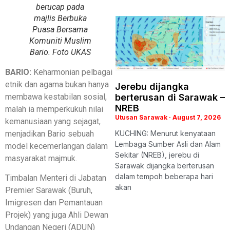
berucap pada
majlis Berbuka
Puasa Bersama
Komuniti Muslim
Bario. Foto UKAS
BARIO:
Keharmonian pelbagai
etnik dan agama bukan hanya
Jerebu dijangka
membawa kestabilan sosial,
berterusan di Sarawak –
NREB
malah ia memperkukuh nilai
Utusan Sarawak
August 7, 2026
kemanusiaan yang sejagat,
menjadikan Bario sebuah
KUCHING: Menurut kenyataan
Lembaga Sumber Asli dan Alam
model kecemerlangan dalam
Sekitar (NREB), jerebu di
masyarakat majmuk.
Sarawak dijangka berterusan
dalam tempoh beberapa hari
Timbalan Menteri di Jabatan
akan
Premier Sarawak (Buruh,
Imigresen dan Pemantauan
Projek) yang juga Ahli Dewan
Undangan Negeri (ADUN)