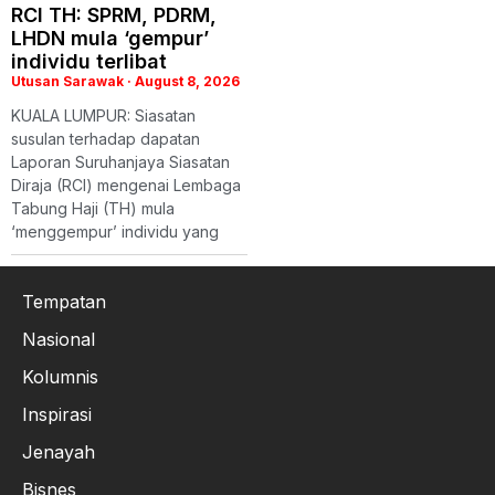
RCI TH: SPRM, PDRM,
LHDN mula ‘gempur’
individu terlibat
Utusan Sarawak
August 8, 2026
KUALA LUMPUR: Siasatan
susulan terhadap dapatan
Laporan Suruhanjaya Siasatan
Diraja (RCI) mengenai Lembaga
Tabung Haji (TH) mula
‘menggempur’ individu yang
Tempatan
Nasional
Kolumnis
Inspirasi
Jenayah
Bisnes