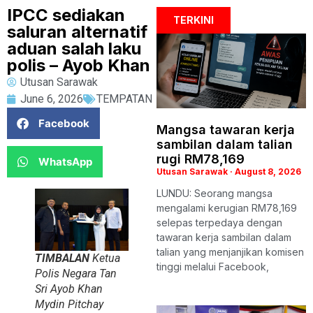
IPCC sediakan
TERKINI
saluran alternatif
aduan salah laku
polis – Ayob Khan
Utusan Sarawak
June 6, 2026
TEMPATAN
Facebook
Mangsa tawaran kerja
sambilan dalam talian
rugi RM78,169
WhatsApp
Utusan Sarawak
August 8, 2026
LUNDU: Seorang mangsa
mengalami kerugian RM78,169
selepas terpedaya dengan
tawaran kerja sambilan dalam
talian yang menjanjikan komisen
TIMBALAN
Ketua
tinggi melalui Facebook,
Polis Negara Tan
Sri Ayob Khan
Mydin Pitchay