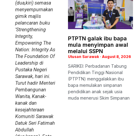
(dua,kiri) semasa
menyempurnakan
gimik majlis
pelancaran buku
’Strengthening
Integrity,
PTPTN galak ibu bapa
Empowering The
mula menyimpan awal
Nation: Integrity As
melalui SSPN
The Foundation Of
Utusan Sarawak
August 8, 2026
Leadership di
SARIKEI: Perbadanan Tabung
Pustaka Negeri
Pendidikan Tinggi Nasional
Sarawak, hari ini.
(PTPTN) menggalakkan ibu
Turut hadir Menteri
bapa memulakan simpanan
Pembangunan
pendidikan anak sejak usia
Wanita, Kanak-
muda menerusi Skim Simpanan
kanak dan
kesejahteraan
Komuniti Sarawak
Datuk Seri Fatimah
Abdullah