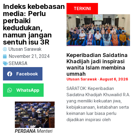
Indeks kebebasan
TERKINI
media: Perlu
perbaiki
kedudukan,
namun jangan
sentuh isu 3R
Utusan Sarawak
Keperibadian Saidatina
November 21, 2024
Khadijah jadi inspirasi
SEMASA
wanita Islam membina
ummah
Facebook
Utusan Sarawak
August 6, 2026
SARATOK: Keperibadian
WhatsApp
Saidatina Khadijah Khuwailid R.A.
yang memiliki kekuatan jiwa,
kebijaksanaan, ketabahan serta
keimanan luar biasa perlu
dijadikan inspirasi oleh
PERDANA
Menteri