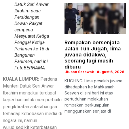
Datuk Seri Anwar
Ibrahim pada
Persidangan
Dewan Rakyat
sempena
Mesyuarat Ketiga
Rompakan bersenjata
Penggal Ketiga
Jalan Tun Jugah, lima
Parlimen ke-15 di
juvana didakwa,
Bangunan
seorang lagi masih
Parlimen, hari ini.
diburu
Foto
BERNAMA
Utusan Sarawak
August 6, 2026
KUALA LUMPUR:
Perdana
KUCHING: Lima pesalah juvana
Menteri Datuk Seri Anwar
dihadapkan ke Mahkamah
Ibrahim mengakui terdapat
Sesyen di sini hari ini atas
pertuduhan melakukan
keperluan untuk memperbaiki
rompakan berkumpulan
pengiktirafan antarabangsa
menggunakan senjata di
terhadap kebebasan media di
negara ini, namun
wujud sedikit keterbatasan