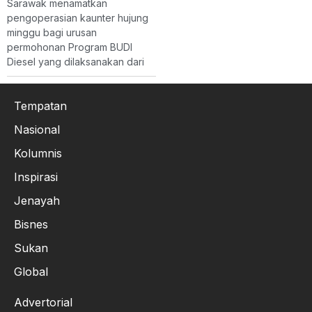
Sarawak menamatkan
pengoperasian kaunter hujung
minggu bagi urusan
permohonan Program BUDI
Diesel yang dilaksanakan dari
Tempatan
Nasional
Kolumnis
Inspirasi
Jenayah
Bisnes
Sukan
Global
Advertorial