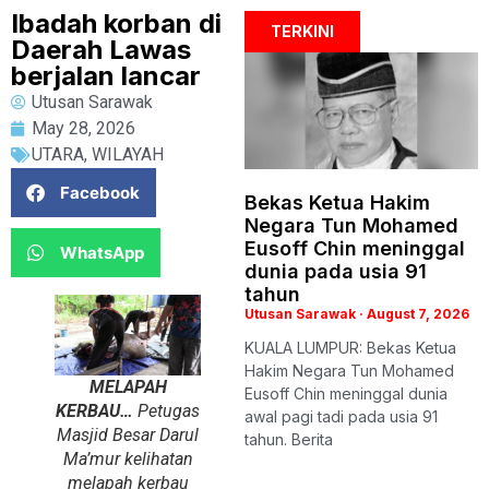
Ibadah korban di
TERKINI
Daerah Lawas
berjalan lancar
Utusan Sarawak
May 28, 2026
UTARA
,
WILAYAH
Facebook
Bekas Ketua Hakim
Negara Tun Mohamed
Eusoff Chin meninggal
WhatsApp
dunia pada usia 91
tahun
Utusan Sarawak
August 7, 2026
KUALA LUMPUR: Bekas Ketua
Hakim Negara Tun Mohamed
MELAPAH
Eusoff Chin meninggal dunia
KERBAU…
Petugas
awal pagi tadi pada usia 91
Masjid Besar Darul
tahun. Berita
Ma’mur kelihatan
melapah kerbau