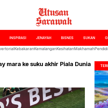
INSPIRASI
JENAYAH
BISNES
SUKAN
G
ertorial
Kebakaran
Kemalangan
Kesihatan
Makhamah
Pendid
ay mara ke suku akhir Piala Dunia
TER