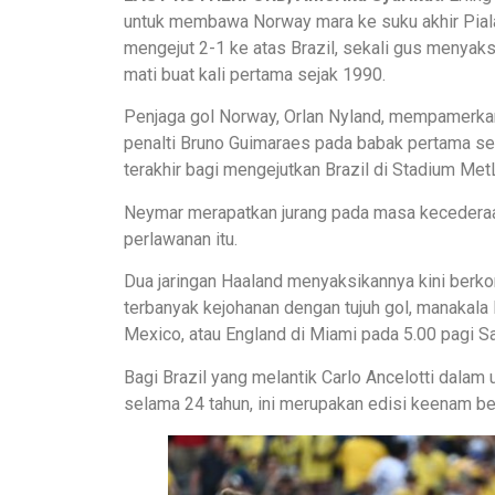
untuk membawa Norway mara ke suku akhir Pial
mengejut 2-1 ke atas Brazil, sekali gus menyaksi
mati buat kali pertama sejak 1990.
Penjaga gol Norway, Orlan Nyland, mempamerka
penalti Bruno Guimaraes pada babak pertama s
terakhir bagi mengejutkan Brazil di Stadium MetL
Neymar merapatkan jurang pada masa kecederaa
perlawanan itu.
Dua jaringan Haaland menyaksikannya kini berk
terbanyak kejohanan dengan tujuh gol, manakal
Mexico, atau England di Miami pada 5.00 pagi Sa
Bagi Brazil yang melantik Carlo Ancelotti dala
selama 24 tahun, ini merupakan edisi keenam ber