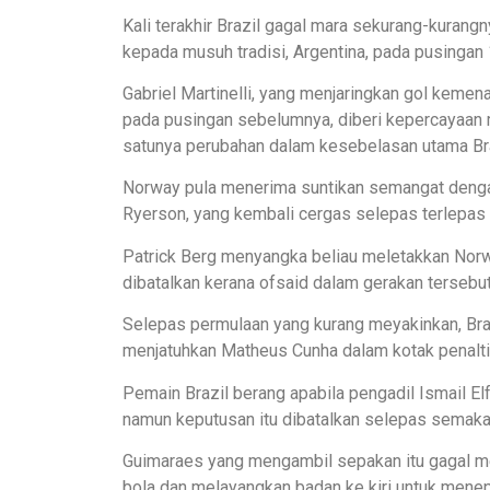
Kali terakhir Brazil gagal mara sekurang-kurangn
kepada musuh tradisi, Argentina, pada pusingan 1
Gabriel Martinelli, yang menjaringkan gol ke
pada pusingan sebelumnya, diberi kepercayaan
satunya perubahan dalam kesebelasan utama Bra
Norway pula menerima suntikan semangat denga
Ryerson, yang kembali cergas selepas terlepas
Patrick Berg menyangka beliau meletakkan Norwa
dibatalkan kerana ofsaid dalam gerakan tersebut
Selepas permulaan yang kurang meyakinkan, Brazi
menjatuhkan Matheus Cunha dalam kotak penalti
Pemain Brazil berang apabila pengadil Ismail E
namun keputusan itu dibatalkan selepas semaka
Guimaraes yang mengambil sepakan itu gagal 
bola dan melayangkan badan ke kiri untuk mene