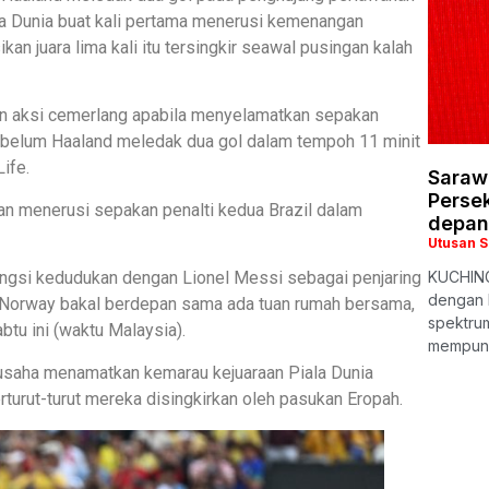
a Dunia buat kali pertama menerusi kemenangan
kan juara lima kali itu tersingkir seawal pusingan kalah
n aksi cemerlang apabila menyelamatkan sepakan
ebelum Haaland meledak dua gol dalam tempoh 11 minit
ife.
Saraw
Persek
n menerusi sepakan penalti kedua Brazil dalam
depan
Utusan 
ongsi kedudukan dengan Lionel Messi sebagai penjaring
KUCHING
dengan 
a Norway bakal berdepan sama ada tuan rumah bersama,
spektrum
btu ini (waktu Malaysia).
mempuny
m usaha menamatkan kemarau kejuaraan Piala Dunia
turut-turut mereka disingkirkan oleh pasukan Eropah.