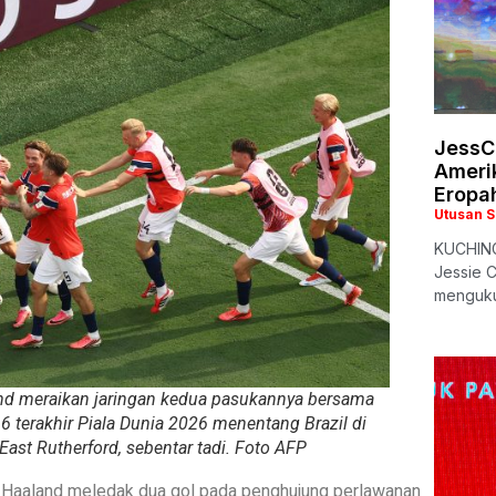
JessC
Ameri
Eropa
Utusan 
KUCHING:
Jessie C
menguku
and meraikan jaringan kedua pasukannya bersama
6 terakhir Piala Dunia 2026 menentang Brazil di
ast Rutherford, sebentar tadi. Foto AFP
 Haaland meledak dua gol pada penghujung perlawanan