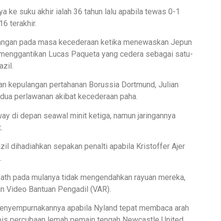
ya ke suku akhir ialah 36 tahun lalu apabila tewas 0-1
6 terakhir.
menangan pada masa kecederaan ketika menewaskan Jepun
 menggantikan Lucas Paqueta yang cedera sebagai satu-
zil.
n kepulangan pertahanan Borussia Dortmund, Julian
 dua perlawanan akibat kecederaan paha.
y di depan seawal minit ketiga, namun jaringannya
.
l dihadiahkan sepakan penalti apabila Kristoffer Ajer
.
lfath pada mulanya tidak mengendahkan rayuan mereka,
n Video Bantuan Pengadil (VAR).
menyempurnakannya apabila Nyland tepat membaca arah
pis percubaan lemah pemain tengah Newcastle United