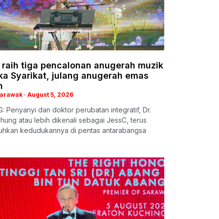
 raih tiga pencalonan anugerah muzik
ka Syarikat, julang anugerah emas
h
Sarawak
August 5, 2026
 Penyanyi dan doktor perubatan integratif, Dr.
hung atau lebih dikenali sebagai JessC, terus
hkan kedudukannya di pentas antarabangsa