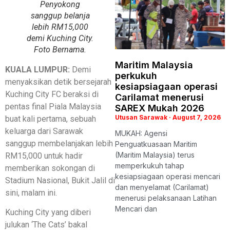
Penyokong
sanggup belanja
lebih RM15,000
demi Kuching City.
Foto Bernama.
Maritim Malaysia
KUALA LUMPUR:
Demi
perkukuh
menyaksikan detik bersejarah
kesiapsiagaan operasi
Kuching City FC beraksi di
Carilamat menerusi
pentas final Piala Malaysia
SAREX Mukah 2026
Utusan Sarawak
August 7, 2026
buat kali pertama, sebuah
keluarga dari Sarawak
MUKAH: Agensi
sanggup membelanjakan lebih
Penguatkuasaan Maritim
(Maritim Malaysia) terus
RM15,000 untuk hadir
memperkukuh tahap
memberikan sokongan di
kesiapsiagaan operasi mencari
Stadium Nasional, Bukit Jalil di
dan menyelamat (Carilamat)
sini, malam ini.
menerusi pelaksanaan Latihan
Mencari dan
Kuching City yang diberi
julukan ‘The Cats’ bakal