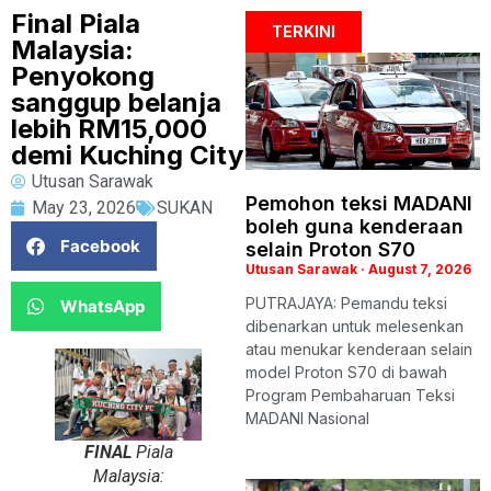
Final Piala
TERKINI
Malaysia:
Penyokong
sanggup belanja
lebih RM15,000
demi Kuching City
Utusan Sarawak
Pemohon teksi MADANI
May 23, 2026
SUKAN
boleh guna kenderaan
Facebook
selain Proton S70
Utusan Sarawak
August 7, 2026
PUTRAJAYA: Pemandu teksi
WhatsApp
dibenarkan untuk melesenkan
atau menukar kenderaan selain
model Proton S70 di bawah
Program Pembaharuan Teksi
MADANI Nasional
FINAL
Piala
Malaysia: