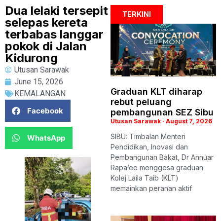
Dua lelaki tersepit
TERKINI
selepas kereta
terbabas langgar
pokok di Jalan
Kidurong
Utusan Sarawak
June 15, 2026
Graduan KLT diharap
KEMALANGAN
rebut peluang
Facebook
pembangunan SEZ Sibu
Utusan Sarawak
August 7, 2026
SIBU: Timbalan Menteri
WhatsApp
Pendidikan, Inovasi dan
Pembangunan Bakat, Dr Annuar
Rapa’ee menggesa graduan
Kolej Laila Taib (KLT)
memainkan peranan aktif