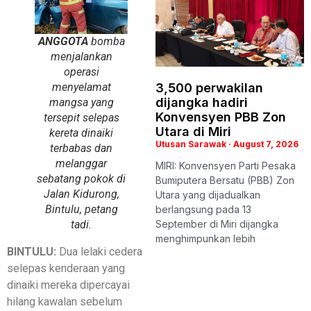
ANGGOTA
bomba
menjalankan
operasi
menyelamat
3,500 perwakilan
dijangka hadiri
mangsa yang
Konvensyen PBB Zon
tersepit selepas
Utara di Miri
kereta dinaiki
Utusan Sarawak
August 7, 2026
terbabas dan
melanggar
MIRI: Konvensyen Parti Pesaka
sebatang pokok di
Bumiputera Bersatu (PBB) Zon
Jalan Kidurong,
Utara yang dijadualkan
Bintulu, petang
berlangsung pada 13
tadi.
September di Miri dijangka
menghimpunkan lebih
BINTULU:
Dua lelaki cedera
selepas kenderaan yang
dinaiki mereka dipercayai
hilang kawalan sebelum