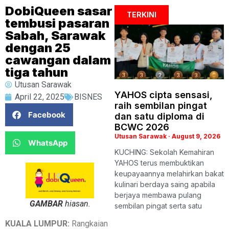
DobiQueen sasar
TERKINI
tembusi pasaran
Sabah, Sarawak
dengan 25
cawangan dalam
tiga tahun
Utusan Sarawak
YAHOS cipta sensasi,
April 22, 2025
BISNES
raih sembilan pingat
Facebook
dan satu diploma di
BCWC 2026
Utusan Sarawak
August 9, 2026
WhatsApp
KUCHING: Sekolah Kemahiran
YAHOS terus membuktikan
keupayaannya melahirkan bakat
kulinari berdaya saing apabila
berjaya membawa pulang
GAMBAR
hiasan.
sembilan pingat serta satu
KUALA LUMPUR:
Rangkaian