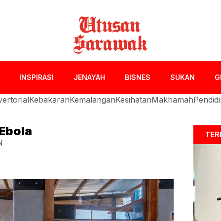
INSPIRASI
JENAYAH
BISNES
SUKAN
G
ertorial
Kebakaran
Kemalangan
Kesihatan
Makhamah
Pendid
 Ebola
TER
N