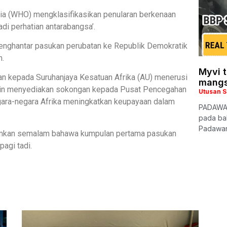
nia (WHO) mengklasifikasikan penularan berkenaan
i perhatian antarabangsa’.
menghantar pasukan perubatan ke Republik Demokratik
n.
Myvi t
n kepada Suruhanjaya Kesatuan Afrika (AU) menerusi
mang
ain menyediakan sokongan kepada Pusat Pencegahan
Utusan 
gara-negara Afrika meningkatkan keupayaan dalam
PADAWAN
pada bah
Padawan,
umkan semalam bahawa kumpulan pertama pasukan
pagi tadi.