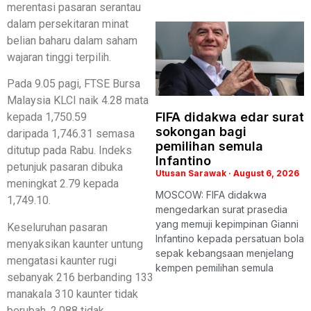
merentasi pasaran serantau
dalam persekitaran minat
belian baharu dalam saham
wajaran tinggi terpilih.
Pada 9.05 pagi, FTSE Bursa
Malaysia KLCI naik 4.28 mata
FIFA didakwa edar surat
kepada 1,750.59
sokongan bagi
daripada 1,746.31 semasa
pemilihan semula
ditutup pada Rabu. Indeks
Infantino
petunjuk pasaran dibuka
Utusan Sarawak
August 6, 2026
meningkat 2.79 kepada
MOSCOW: FIFA didakwa
1,749.10.
mengedarkan surat prasedia
yang memuji kepimpinan Gianni
Keseluruhan pasaran
Infantino kepada persatuan bola
menyaksikan kaunter untung
sepak kebangsaan menjelang
mengatasi kaunter rugi
kempen pemilihan semula
sebanyak 216 berbanding 133
manakala 310 kaunter tidak
berubah, 2,088 tidak