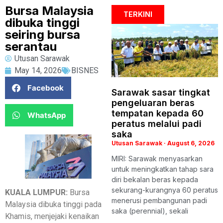
Bursa Malaysia
TERKINI
dibuka tinggi
seiring bursa
serantau
Utusan Sarawak
May 14, 2026
BISNES
Facebook
Sarawak sasar tingkat
pengeluaran beras
tempatan kepada 60
WhatsApp
peratus melalui padi
saka
Utusan Sarawak
August 6, 2026
MIRI: Sarawak menyasarkan
untuk meningkatkan tahap sara
diri bekalan beras kepada
sekurang-kurangnya 60 peratus
KUALA LUMPUR:
Bursa
menerusi pembangunan padi
Malaysia dibuka tinggi pada
saka (perennial), sekali
Khamis, menjejaki kenaikan