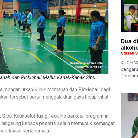
Dua d
alkoh
Utusan 
KUCHING
pengaru
Pengaru
nah dan Pickleball Majlis Kanak-Kanak Sibu.
ya menganjurkan Klinik Memanah dan Pickleball bagi
an tersebut serta menggalakkan gaya hidup sihat
ibu, Kaunselor Kiing Teck Ho berkata, program ini
a langsung kepada peserta selain memupuk semangat
nak-kanak serta remaja.