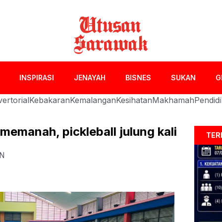
INSPIRASI
JENAYAH
BISNES
SUKAN
G
ertorial
Kebakaran
Kemalangan
Kesihatan
Makhamah
Pendid
memanah, pickleball julung kali
TER
N