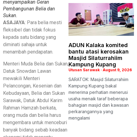
menyampaikan Geran
Pembangunan Belia dan
Sukan.
ASAJAYA
: Para belia mesti
fleksibel dan tidak fokus
kepada satu bidang yang
diminati sahaja untuk
ADUN Kalaka komited
bantu atasi kerosakan
menambah pendapatan.
Masjid Silaturrahiim
Menteri Muda Belia dan Sukan,
Kampung Kupang
Utusan Sarawak
August 9, 2026
Datuk Snowdan Lawan
mewakili Menteri
SARATOK: Masjid Silaturrahiim
Pelancongan, Kesenian dan
Kampung Kupang bakal
menerima perhatian menerusi
Kebudayaan, Belia dan Sukan
usaha menaik taraf beberapa
Sarawak, Datuk Abdul Karim
bahagian masjid dan kawasan
Rahman Hamzah berkata,
perkarangannya yang
orang muda dan belia harus
mengalami
mengembara untuk menceburi
banyak bidang sebab keadaan