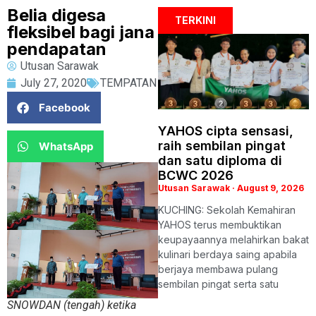
Belia digesa
TERKINI
fleksibel bagi jana
pendapatan
Utusan Sarawak
July 27, 2020
TEMPATAN
Facebook
YAHOS cipta sensasi,
raih sembilan pingat
WhatsApp
dan satu diploma di
BCWC 2026
Utusan Sarawak
August 9, 2026
KUCHING: Sekolah Kemahiran
YAHOS terus membuktikan
keupayaannya melahirkan bakat
kulinari berdaya saing apabila
berjaya membawa pulang
sembilan pingat serta satu
SNOWDAN (tengah) ketika