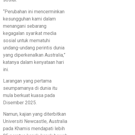
“Perubahan ini mencerminkan
kesungguhan kami dalam
menangani sebarang
kegagalan syarikat media
sosial untuk mematuhi
undang-undang perintis dunia
yang diperkenalkan Australia,”
katanya dalam kenyataan hari
ini.
Larangan yang pertama
seumpamanya di dunia itu
mula berkuat kuasa pada
Disember 2025.
Namun, kajian yang diterbitkan
Universiti Newcastle, Australia
pada Khamis mendapati lebih