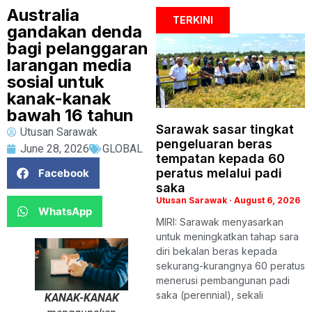
Australia
TERKINI
gandakan denda
bagi pelanggaran
larangan media
sosial untuk
kanak-kanak
bawah 16 tahun
Sarawak sasar tingkat
Utusan Sarawak
pengeluaran beras
June 28, 2026
GLOBAL
tempatan kepada 60
peratus melalui padi
Facebook
saka
Utusan Sarawak
August 6, 2026
WhatsApp
MIRI: Sarawak menyasarkan
untuk meningkatkan tahap sara
diri bekalan beras kepada
sekurang-kurangnya 60 peratus
menerusi pembangunan padi
saka (perennial), sekali
KANAK-KANAK