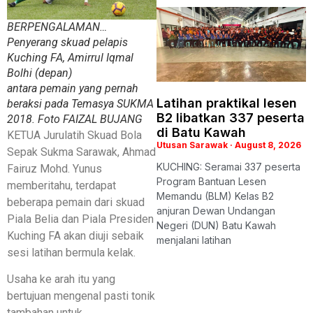
BERPENGALAMAN…
Penyerang skuad pelapis
Kuching FA, Amirrul Iqmal
Bolhi (depan)
antara pemain yang pernah
Latihan praktikal lesen
beraksi pada Temasya SUKMA
B2 libatkan 337 peserta
2018. Foto FAIZAL BUJANG
di Batu Kawah
KETUA Jurulatih Skuad Bola
Utusan Sarawak
August 8, 2026
Sepak Sukma Sarawak, Ahmad
KUCHING: Seramai 337 peserta
Fairuz Mohd. Yunus
Program Bantuan Lesen
memberitahu, terdapat
Memandu (BLM) Kelas B2
beberapa pemain dari skuad
anjuran Dewan Undangan
Piala Belia dan Piala Presiden
Negeri (DUN) Batu Kawah
Kuching FA akan diuji sebaik
menjalani latihan
sesi latihan bermula kelak.
Usaha ke arah itu yang
bertujuan mengenal pasti tonik
tambahan untuk