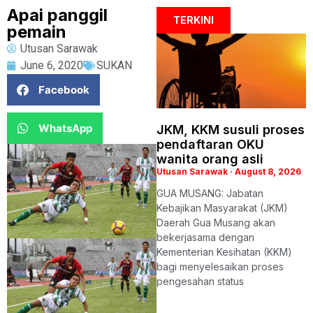
Apai panggil
TERKINI
pemain
Utusan Sarawak
June 6, 2020
SUKAN
Facebook
WhatsApp
JKM, KKM susuli proses
pendaftaran OKU
wanita orang asli
Utusan Sarawak
August 8, 2026
GUA MUSANG: Jabatan
Kebajikan Masyarakat (JKM)
Daerah Gua Musang akan
bekerjasama dengan
Kementerian Kesihatan (KKM)
bagi menyelesaikan proses
pengesahan status