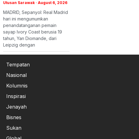
Utusan Sarawak
August 6, 2026
MADRID, Sepanyol: Real Madrid
hari ini mengumumkan
penandatanganan pemain
sayap Ivory Coast berusia 19
tahun, Yan Diomande, dari
Leipzig dengan
Tempatan
Nasional
Kolumnis
Inspirasi
Jenayah
Bisnes
Sukan
Global