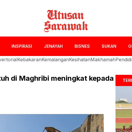
INSPIRASI
JENAYAH
BISNES
SUKAN
G
ertorial
Kebakaran
Kemalangan
Kesihatan
Makhamah
Pendid
uh di Maghribi meningkat kepada
TER