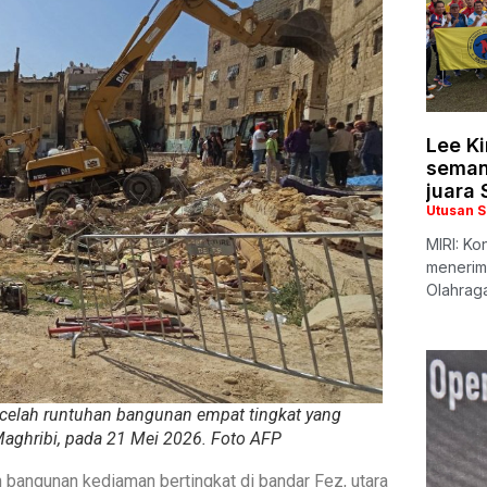
Lee K
seman
juara
Utusan 
MIRI: Ko
menerim
Olahrag
celah runtuhan bangunan empat tingkat yang
aghribi, pada 21 Mei 2026. Foto AFP
 bangunan kediaman bertingkat di bandar Fez, utara