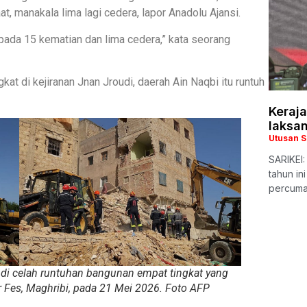
, manakala lima lagi cedera, lapor Anadolu Ajansi.
pada 15 kematian dan lima cedera,” kata seorang
at di kejiranan Jnan Jroudi, daerah Ain Naqbi itu runtuh
Keraj
laksan
Utusan 
SARIKEI
tahun in
percuma
i celah runtuhan bangunan empat tingkat yang
 Fes, Maghribi, pada 21 Mei 2026. Foto AFP