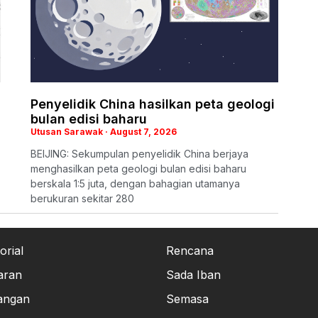
Penyelidik China hasilkan peta geologi
bulan edisi baharu
Utusan Sarawak
August 7, 2026
BEIJING: Sekumpulan penyelidik China berjaya
menghasilkan peta geologi bulan edisi baharu
berskala 1:5 juta, dengan bahagian utamanya
berukuran sekitar 280
orial
Rencana
aran
Sada Iban
angan
Semasa