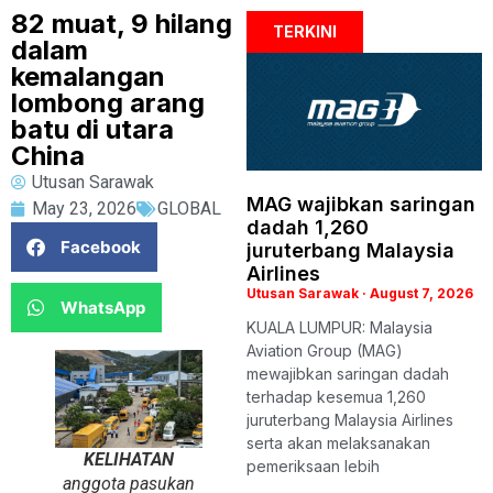
82 muat, 9 hilang
TERKINI
dalam
kemalangan
lombong arang
batu di utara
China
Utusan Sarawak
MAG wajibkan saringan
May 23, 2026
GLOBAL
dadah 1,260
Facebook
juruterbang Malaysia
Airlines
Utusan Sarawak
August 7, 2026
WhatsApp
KUALA LUMPUR: Malaysia
Aviation Group (MAG)
mewajibkan saringan dadah
terhadap kesemua 1,260
juruterbang Malaysia Airlines
serta akan melaksanakan
KELIHATAN
pemeriksaan lebih
anggota pasukan