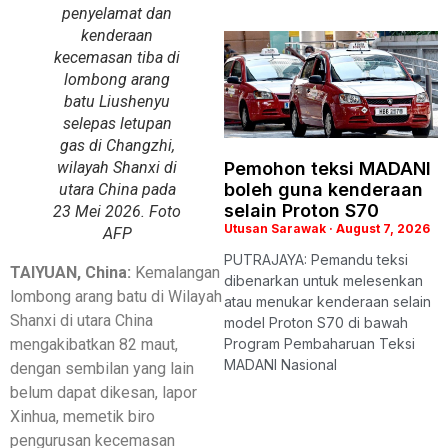
penyelamat dan
kenderaan
kecemasan tiba di
lombong arang
batu Liushenyu
selepas letupan
gas di Changzhi,
wilayah Shanxi di
Pemohon teksi MADANI
boleh guna kenderaan
utara China pada
selain Proton S70
23 Mei 2026. Foto
Utusan Sarawak
August 7, 2026
AFP
PUTRAJAYA: Pemandu teksi
TAIYUAN, China:
Kemalangan
dibenarkan untuk melesenkan
lombong arang batu di Wilayah
atau menukar kenderaan selain
Shanxi di utara China
model Proton S70 di bawah
mengakibatkan 82 maut,
Program Pembaharuan Teksi
MADANI Nasional
dengan sembilan yang lain
belum dapat dikesan, lapor
Xinhua, memetik biro
pengurusan kecemasan