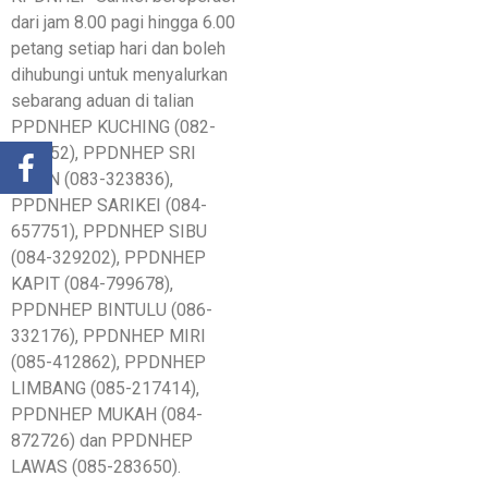
dari jam 8.00 pagi hingga 6.00
petang setiap hari dan boleh
dihubungi untuk menyalurkan
sebarang aduan di talian
PPDNHEP KUCHING (082-
466052), PPDNHEP SRI
AMAN (083-323836),
PPDNHEP SARIKEI (084-
657751), PPDNHEP SIBU
(084-329202), PPDNHEP
KAPIT (084-799678),
PPDNHEP BINTULU (086-
332176), PPDNHEP MIRI
(085-412862), PPDNHEP
LIMBANG (085-217414),
PPDNHEP MUKAH (084-
872726) dan PPDNHEP
LAWAS (085-283650).