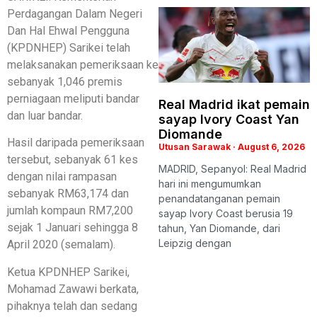
Perdagangan Dalam Negeri
Dan Hal Ehwal Pengguna
(KPDNHEP) Sarikei telah
melaksanakan pemeriksaan ke
sebanyak 1,046 premis
perniagaan meliputi bandar
Real Madrid ikat pemain
dan luar bandar.
sayap Ivory Coast Yan
Diomande
Hasil daripada pemeriksaan
Utusan Sarawak
August 6, 2026
tersebut, sebanyak 61 kes
MADRID, Sepanyol: Real Madrid
dengan nilai rampasan
hari ini mengumumkan
sebanyak RM63,174 dan
penandatanganan pemain
jumlah kompaun RM7,200
sayap Ivory Coast berusia 19
sejak 1 Januari sehingga 8
tahun, Yan Diomande, dari
Leipzig dengan
April 2020 (semalam).
Ketua KPDNHEP Sarikei,
Mohamad Zawawi berkata,
pihaknya telah dan sedang