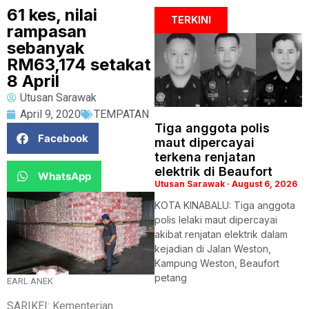
61 kes, nilai
TERKINI
rampasan
sebanyak
RM63,174 setakat
8 April
Utusan Sarawak
April 9, 2020
TEMPATAN
Tiga anggota polis
Facebook
maut dipercayai
terkena renjatan
elektrik di Beaufort
WhatsApp
Utusan Sarawak
August 6, 2026
KOTA KINABALU: Tiga anggota
polis lelaki maut dipercayai
akibat renjatan elektrik dalam
kejadian di Jalan Weston,
Kampung Weston, Beaufort
petang
EARL ANEK
SARIKEI: Kementerian