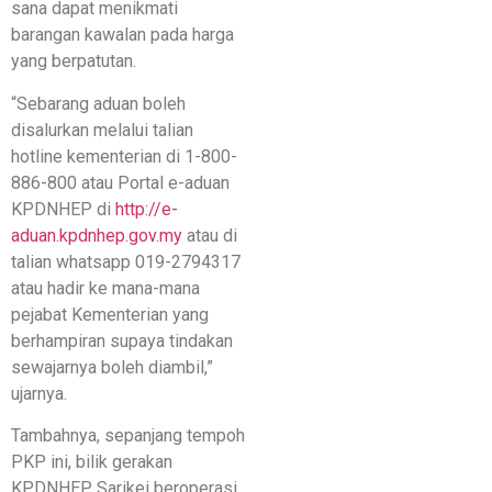
sana dapat menikmati
barangan kawalan pada harga
yang berpatutan.
“Sebarang aduan boleh
disalurkan melalui talian
hotline kementerian di 1-800-
886-800 atau Portal e-aduan
KPDNHEP di
http://e-
aduan.kpdnhep.gov.my
atau di
talian whatsapp 019-2794317
atau hadir ke mana-mana
pejabat Kementerian yang
berhampiran supaya tindakan
sewajarnya boleh diambil,”
ujarnya.
Tambahnya, sepanjang tempoh
PKP ini, bilik gerakan
KPDNHEP Sarikei beroperasi