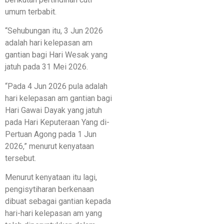
umum terbabit.
“Sehubungan itu, 3 Jun 2026
adalah hari kelepasan am
gantian bagi Hari Wesak yang
jatuh pada 31 Mei 2026.
“Pada 4 Jun 2026 pula adalah
hari kelepasan am gantian bagi
Hari Gawai Dayak yang jatuh
pada Hari Keputeraan Yang di-
Pertuan Agong pada 1 Jun
2026,” menurut kenyataan
tersebut.
Menurut kenyataan itu lagi,
pengisytiharan berkenaan
dibuat sebagai gantian kepada
hari-hari kelepasan am yang