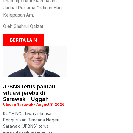
telah diperuntukkan dalam
Jadual Pertama Ordinan Hari
Kelepasan Am.
Oleh Shahrul Qaizat
BERITA LAIN
JPBNS terus pantau
situasi jerebu di
Sarawak – Uggah
Utusan Sarawak
August 8, 2026
KUCHING: Jawatankuasa
Pengurusan Bencana Negeri
Sarawak (JPBNS) terus
memantau situasi jerebu di