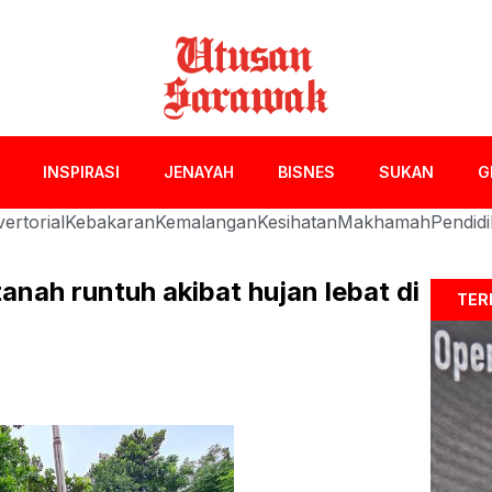
INSPIRASI
JENAYAH
BISNES
SUKAN
G
ertorial
Kebakaran
Kemalangan
Kesihatan
Makhamah
Pendid
nah runtuh akibat hujan lebat di
TER