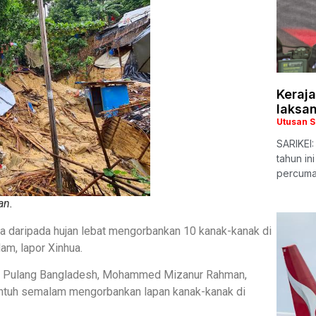
Keraj
laksan
Utusan 
SARIKEI
tahun in
percuma
an.
nca daripada hujan lebat mengorbankan 10 kanak-kanak di
am, lapor Xinhua.
an Pulang Bangladesh, Mohammed Mizanur Rahman,
untuh semalam mengorbankan lapan kanak-kanak di