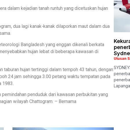
era dalam kejadian tanah runtuh yang dicetuskan hujan
ogram, dua lagi kanak-kanak dilaporkan maut dalam dua
 sama.
Kekur
teorologi Bangladesh yang enggan dikenali berkata
pener
menyebabkan hujan lebat di beberapa kawasan di
Sydne
Utusan 
SYDNEY:
 taburan hujan tertinggi dalam tempoh 43 tahun, dengan
penerba
poh 24 jam sehingga 3.00 petang waktu tempatan pada
penerba
a 1983.
Lapanga
n pemindahan penduduk dari kawasan perbukitan yang
ahagian wilayah Chattogram. – Bernama