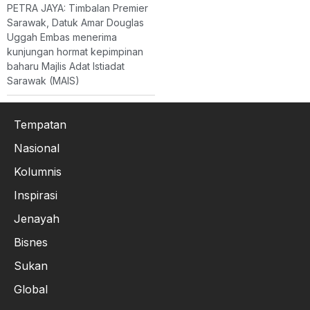
PETRA JAYA: Timbalan Premier
Sarawak, Datuk Amar Douglas
Uggah Embas menerima
kunjungan hormat kepimpinan
baharu Majlis Adat Istiadat
Sarawak (MAIS)
Tempatan
Nasional
Kolumnis
Inspirasi
Jenayah
Bisnes
Sukan
Global