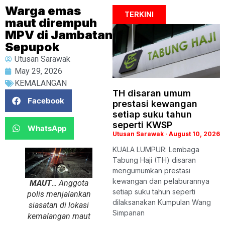
Warga emas
TERKINI
maut dirempuh
MPV di Jambatan
Sepupok
Utusan Sarawak
May 29, 2026
KEMALANGAN
TH disaran umum
Facebook
prestasi kewangan
setiap suku tahun
seperti KWSP
WhatsApp
Utusan Sarawak
August 10, 2026
KUALA LUMPUR: Lembaga
Tabung Haji (TH) disaran
mengumumkan prestasi
kewangan dan pelaburannya
MAUT
… Anggota
setiap suku tahun seperti
polis menjalankan
dilaksanakan Kumpulan Wang
siasatan di lokasi
Simpanan
kemalangan maut