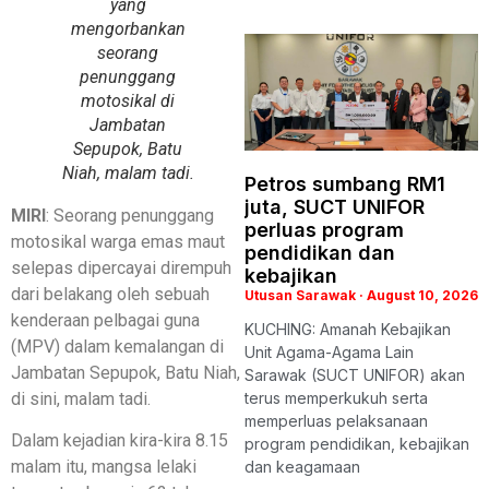
yang
mengorbankan
seorang
penunggang
motosikal di
Jambatan
Sepupok, Batu
Niah, malam tadi.
Petros sumbang RM1
juta, SUCT UNIFOR
MIRI
: Seorang penunggang
perluas program
motosikal warga emas maut
pendidikan dan
selepas dipercayai dirempuh
kebajikan
dari belakang oleh sebuah
Utusan Sarawak
August 10, 2026
kenderaan pelbagai guna
KUCHING: Amanah Kebajikan
(MPV) dalam kemalangan di
Unit Agama-Agama Lain
Jambatan Sepupok, Batu Niah,
Sarawak (SUCT UNIFOR) akan
di sini, malam tadi.
terus memperkukuh serta
memperluas pelaksanaan
Dalam kejadian kira-kira 8.15
program pendidikan, kebajikan
malam itu, mangsa lelaki
dan keagamaan