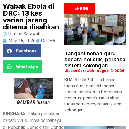
Wabak Ebola di
TERKINI
DRC: 13 kes
varian jarang
ditemui disahkan
Utusan Sarawak
May 16, 2026
GLOBAL
Facebook
Tangani beban guru
secara holistik, perkasa
sistem sokongan
WhatsApp
Utusan Sarawak
August 8, 2026
KUALA LUMPUR: Isu beban
tugas guru perlu ditangani
secara holistik dan berterusan
menerusi pemerkasaan skop
GAMBAR
hiasan.
tugas serta penyediaan sistem
sokongan
KINSHASA
: Dalam penularan
baharu virus Ebola berbahaya
di Republik Demokratik Congo