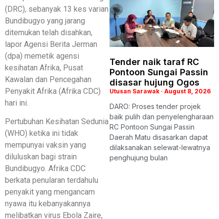
(DRC), sebanyak 13 kes varian
Bundibugyo yang jarang
ditemukan telah disahkan,
lapor Agensi Berita Jerman
(dpa) memetik agensi
Tender naik taraf RC
kesihatan Afrika, Pusat
Pontoon Sungai Passin
Kawalan dan Pencegahan
disasar hujung Ogos
Penyakit Afrika (Afrika CDC)
Utusan Sarawak
August 8, 2026
hari ini.
DARO: Proses tender projek
baik pulih dan penyelengharaan
Pertubuhan Kesihatan Sedunia
RC Pontoon Sungai Passin
(WHO) ketika ini tidak
Daerah Matu disasarkan dapat
mempunyai vaksin yang
dilaksanakan selewat-lewatnya
diluluskan bagi strain
penghujung bulan
Bundibugyo. Afrika CDC
berkata penularan terdahulu
penyakit yang mengancam
nyawa itu kebanyakannya
melibatkan virus Ebola Zaire,