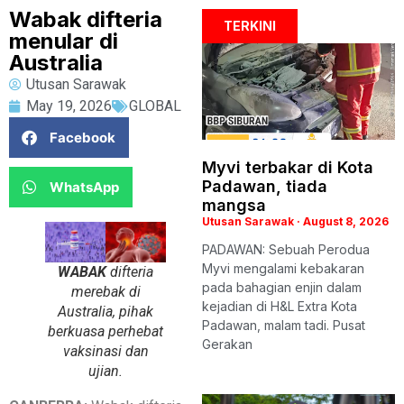
Wabak difteria
TERKINI
menular di
Australia
Utusan Sarawak
May 19, 2026
GLOBAL
Facebook
Myvi terbakar di Kota
Padawan, tiada
WhatsApp
mangsa
Utusan Sarawak
August 8, 2026
PADAWAN: Sebuah Perodua
Myvi mengalami kebakaran
WABAK
difteria
pada bahagian enjin dalam
merebak di
kejadian di H&L Extra Kota
Australia, pihak
Padawan, malam tadi. Pusat
berkuasa perhebat
Gerakan
vaksinasi dan
ujian.