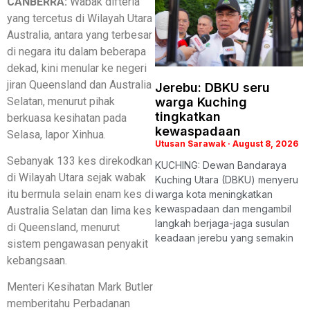
CANBERRA:
Wabak difteria
yang tercetus di Wilayah Utara
Australia, antara yang terbesar
di negara itu dalam beberapa
dekad, kini menular ke negeri
jiran Queensland dan Australia
Jerebu: DBKU seru
Selatan, menurut pihak
warga Kuching
tingkatkan
berkuasa kesihatan pada
kewaspadaan
Selasa, lapor Xinhua.
Utusan Sarawak
August 8, 2026
Sebanyak 133 kes direkodkan
KUCHING: Dewan Bandaraya
di Wilayah Utara sejak wabak
Kuching Utara (DBKU) menyeru
itu bermula selain enam kes di
warga kota meningkatkan
kewaspadaan dan mengambil
Australia Selatan dan lima kes
langkah berjaga-jaga susulan
di Queensland, menurut
keadaan jerebu yang semakin
sistem pengawasan penyakit
kebangsaan.
Menteri Kesihatan Mark Butler
memberitahu Perbadanan