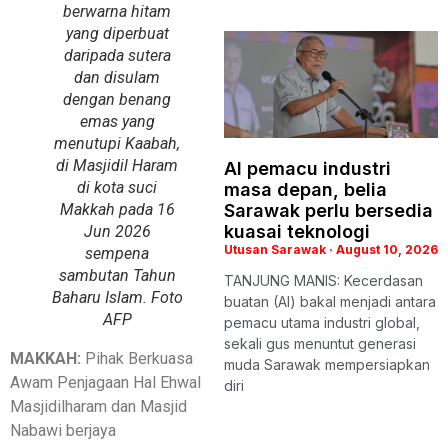
berwarna hitam
yang diperbuat
daripada sutera
dan disulam
dengan benang
emas yang
menutupi Kaabah,
di Masjidil Haram
AI pemacu industri
di kota suci
masa depan, belia
Sarawak perlu bersedia
Makkah pada 16
kuasai teknologi
Jun 2026
Utusan Sarawak
August 10, 2026
sempena
sambutan Tahun
TANJUNG MANIS: Kecerdasan
Baharu Islam. Foto
buatan (AI) bakal menjadi antara
AFP
pemacu utama industri global,
sekali gus menuntut generasi
MAKKAH:
Pihak Berkuasa
muda Sarawak mempersiapkan
Awam Penjagaan Hal Ehwal
diri
Masjidilharam dan Masjid
Nabawi berjaya