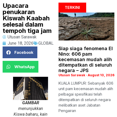
Upacara
TERKINI
penukaran
Kiswah Kaabah
selesai dalam
tempoh tiga jam
Utusan Sarawak
June 18, 2026
GLOBAL
Siap siaga fenomena El
Facebook
Nino: 606 pam
kecemasan mudah alih
ditempatkan di seluruh
WhatsApp
negara – JPS
Utusan Sarawak
August 10, 2026
KUALA LUMPUR: Sebanyak 606
unit pam kecemasan mudah alih
pelbagai spesifikasi telah
ditempatkan di seluruh negara
GAMBAR
melibatkan aset Jabatan
menunjukkan
Pengairan
Kiswa baharu, kain