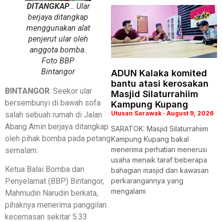
DITANGKAP
… Ular
berjaya ditangkap
menggunakan alat
penjerut ular oleh
anggota bomba.
Foto BBP
Bintangor
ADUN Kalaka komited
bantu atasi kerosakan
BINTANGOR
: Seekor ular
Masjid Silaturrahiim
bersembunyi di bawah sofa
Kampung Kupang
Utusan Sarawak
August 9, 2026
salah sebuah rumah di Jalan
Abang Amin berjaya ditangkap
SARATOK: Masjid Silaturrahiim
oleh pihak bomba pada petang
Kampung Kupang bakal
menerima perhatian menerusi
semalam.
usaha menaik taraf beberapa
Ketua Balai Bomba dan
bahagian masjid dan kawasan
perkarangannya yang
Penyelamat (BBP) Bintangor,
mengalami
Mahmudin Narudin berkata,
pihaknya menerima panggilan
kecemasan sekitar 5.33