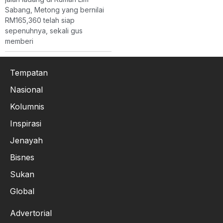
Sabang, Metong yang bernilai
RM165,360 telah siap
sepenuhnya, sekali gus
memberi
Tempatan
Nasional
Kolumnis
Inspirasi
Jenayah
Bisnes
Sukan
Global
Advertorial