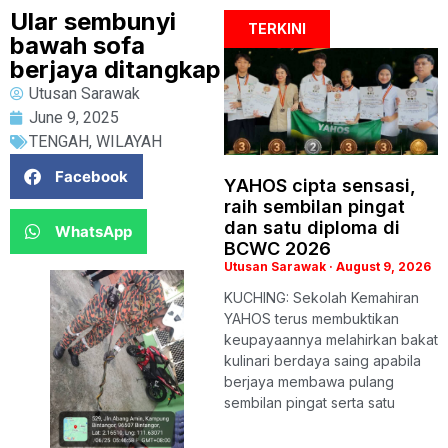
Ular sembunyi
TERKINI
bawah sofa
berjaya ditangkap
Utusan Sarawak
June 9, 2025
TENGAH
,
WILAYAH
Facebook
YAHOS cipta sensasi,
raih sembilan pingat
dan satu diploma di
WhatsApp
BCWC 2026
Utusan Sarawak
August 9, 2026
KUCHING: Sekolah Kemahiran
YAHOS terus membuktikan
keupayaannya melahirkan bakat
kulinari berdaya saing apabila
berjaya membawa pulang
sembilan pingat serta satu