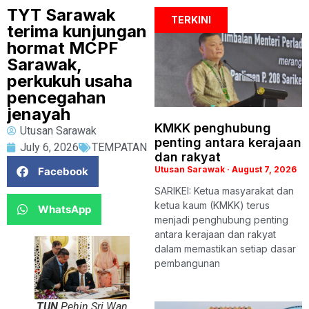
TYT Sarawak
TERKINI
terima kunjungan
hormat MCPF
Sarawak,
perkukuh usaha
pencegahan
jenayah
KMKK penghubung
Utusan Sarawak
penting antara kerajaan
July 6, 2026
TEMPATAN
dan rakyat
Utusan Sarawak
August 7, 2026
Facebook
SARIKEI: Ketua masyarakat dan
ketua kaum (KMKK) terus
WhatsApp
menjadi penghubung penting
antara kerajaan dan rakyat
dalam memastikan setiap dasar
pembangunan
TUN
Pehin Sri Wan