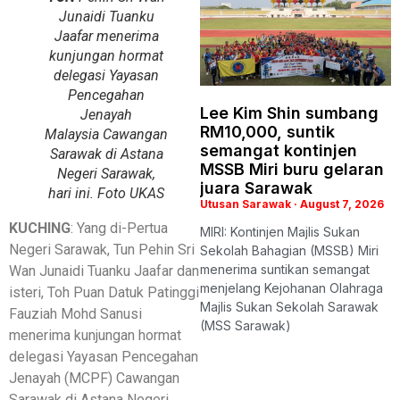
Junaidi Tuanku
Jaafar menerima
kunjungan hormat
delegasi Yayasan
Pencegahan
Lee Kim Shin sumbang
Jenayah
RM10,000, suntik
Malaysia Cawangan
semangat kontinjen
Sarawak di Astana
MSSB Miri buru gelaran
Negeri Sarawak,
juara Sarawak
hari ini. Foto UKAS
Utusan Sarawak
August 7, 2026
KUCHING
: Yang di-Pertua
MIRI: Kontinjen Majlis Sukan
Negeri Sarawak, Tun Pehin Sri
Sekolah Bahagian (MSSB) Miri
menerima suntikan semangat
Wan Junaidi Tuanku Jaafar dan
menjelang Kejohanan Olahraga
isteri, Toh Puan Datuk Patinggi
Majlis Sukan Sekolah Sarawak
Fauziah Mohd Sanusi
(MSS Sarawak)
menerima kunjungan hormat
delegasi Yayasan Pencegahan
Jenayah (MCPF) Cawangan
Sarawak di Astana Negeri