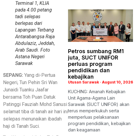
Terminal 1, KLIA
pada 4.00 petang
tadi selepas
berlepas dari
Lapangan Terbang
Antarabangsa Raja
Abdulaziz, Jeddah,
Arab Saudi. Foto
Petros sumbang RM1
Astana Negeri
juta, SUCT UNIFOR
Sarawak
perluas program
pendidikan dan
SEPANG:
Yang di-Pertua
kebajikan
Negeri, Tun Pehin Sri Wan
Utusan Sarawak
August 10, 2026
Junaidi Tuanku Jaafar
KUCHING: Amanah Kebajikan
bersama Toh Puan Datuk
Unit Agama-Agama Lain
Patinggi Fauziah Mohd Sanusi
Sarawak (SUCT UNIFOR) akan
terus memperkukuh serta
selamat tiba di tanah air hari ini
memperluas pelaksanaan
selepas menunaikan ibadah
program pendidikan, kebajikan
haji di Tanah Suci.
dan keagamaan