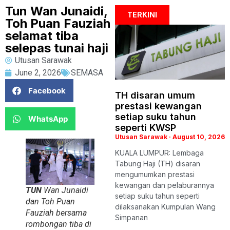
Tun Wan Junaidi,
TERKINI
Toh Puan Fauziah
selamat tiba
selepas tunai haji
Utusan Sarawak
June 2, 2026
SEMASA
Facebook
TH disaran umum
prestasi kewangan
setiap suku tahun
WhatsApp
seperti KWSP
Utusan Sarawak
August 10, 2026
KUALA LUMPUR: Lembaga
Tabung Haji (TH) disaran
mengumumkan prestasi
kewangan dan pelaburannya
TUN
Wan Junaidi
setiap suku tahun seperti
dan Toh Puan
dilaksanakan Kumpulan Wang
Fauziah bersama
Simpanan
rombongan tiba di