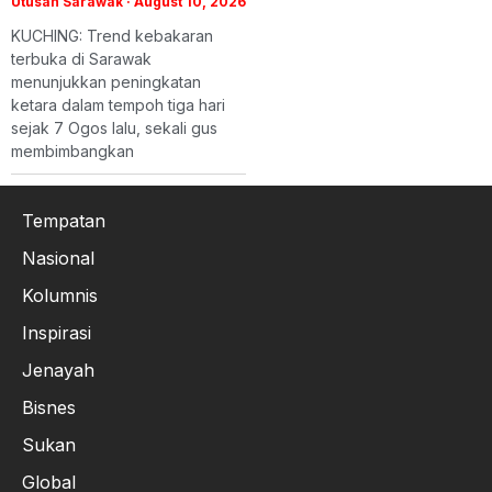
Utusan Sarawak
August 10, 2026
KUCHING: Trend kebakaran
terbuka di Sarawak
menunjukkan peningkatan
ketara dalam tempoh tiga hari
sejak 7 Ogos lalu, sekali gus
membimbangkan
Tempatan
Nasional
Kolumnis
Inspirasi
Jenayah
Bisnes
Sukan
Global