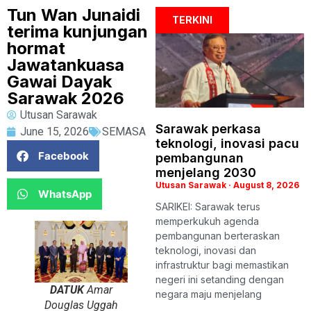
Tun Wan Junaidi
TERKINI
terima kunjungan
hormat
Jawatankuasa
Gawai Dayak
Sarawak 2026
Utusan Sarawak
Sarawak perkasa
June 15, 2026
SEMASA
teknologi, inovasi pacu
Facebook
pembangunan
menjelang 2030
Utusan Sarawak
August 8, 2026
WhatsApp
SARIKEI: Sarawak terus
memperkukuh agenda
pembangunan berteraskan
teknologi, inovasi dan
infrastruktur bagi memastikan
negeri ini setanding dengan
DATUK
Amar
negara maju menjelang
Douglas Uggah