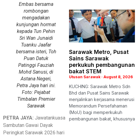
Embas bersama
rombongan
mengadakan
kunjungan hormat
kepada Tun Pehin
Sri Wan Junaidi
Tuanku Jaafar
bersama isteri, Toh
Sarawak Metro, Pusat
Sains Sarawak
Puan Datuk
perkukuh pembangunan
Patinggi Fauziah
bakat STEM
Mohd Sanusi, di
Utusan Sarawak
August 8, 2026
Astana Negeri,
Petra Jaya hari ini.
KUCHING: Sarawak Metro Sdn
Foto: Pejabat
Bhd dan Pusat Sains Sarawak
Timbalan Premier
menjalinkan kerjasama menerusi
Sarawak
Memorandum Persefahaman
(MoU) bagi memperkukuh
PETRA JAYA:
Jawatankuasa
pembangunan bakat, khususnya
Sambutan Gawai Dayak
Peringkat Sarawak 2026 hari