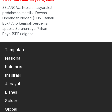
SELANGAU: Impian masyarakat
pedalaman memiliki Dewan
Undangan Negeri (DUN) Baharu
Bukit Arip kembali bergema
apabila Suruhanjaya Pilihan
Raya (SPR) digesa
Tempatan
Nasional
Kolumnis
Inspirasi
Jenayah
Bisnes
Sukan
Global